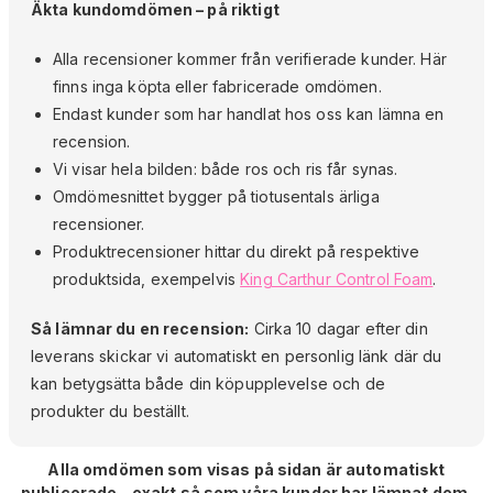
Äkta kundomdömen – på riktigt
Alla recensioner kommer från verifierade kunder. Här
finns inga köpta eller fabricerade omdömen.
Endast kunder som har handlat hos oss kan lämna en
recension.
Vi visar hela bilden: både ros och ris får synas.
Omdömesnittet bygger på tiotusentals ärliga
recensioner.
Produktrecensioner hittar du direkt på respektive
produktsida, exempelvis
King Carthur Control Foam
.
Så lämnar du en recension:
Cirka 10 dagar efter din
leverans skickar vi automatiskt en personlig länk där du
kan betygsätta både din köpupplevelse och de
produkter du beställt.
Alla omdömen som visas på sidan är automatiskt
publicerade – exakt så som våra kunder har lämnat dem.