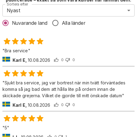
Sortera efter
Nyast
Nuvarande land
Alla länder
"
Bra service
"
Karl E
,
10.08.2026
0
0
"
Sjukt bra service, jag var bortrest när min tvätt förväntades
komma så jag bad dem att hålla lite på ordern innan de
skickade grejerna. Vilket de gjorde till mitt önskade datum
"
Karl E
,
10.08.2026
0
0
"
5
"
0
1