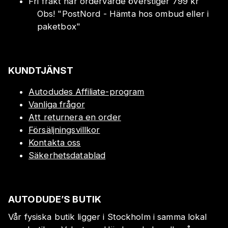
Fri frakt när ordervärde överstiger 799 kr
Obs!
"
PostNord - Hämta hos ombud eller i
paketbox
"
KUNDTJÄNST
Autodudes Affiliate-program
Vanliga frågor
Att returnera en order
Försäljningsvillkor
Kontakta oss
Säkerhetsdatablad
AUTODUDE’S BUTIK
Vår fysiska butik ligger i Stockholm i samma lokal