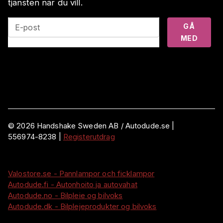
tjänsten när du vill.
GÅ
E-post
MED
©
2026
Handshake Sweden AB
/ Autodude.se |
556974-8238
|
Registerutdrag
Valostore.se - Pannlampor och ficklampor
Autodude.fi - Autonhoito ja autovahat
Autodude.no - Bilpleie og bilvoks
Autodude.dk - Bilplejeprodukter og bilvoks