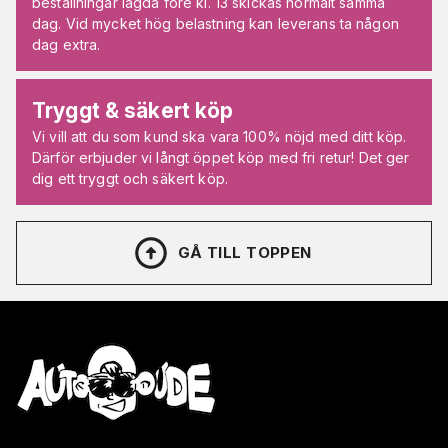
beställningar lagda före kl. 13 skickas normalt samma
dag. Vid mycket hög belastning kan leverans ta någon
dag extra.
Tryggt & säkert köp
Vi vill att du som kund ska vara 100% nöjd med ditt köp.
Därför erbjuder vi långt öppet köp med fri retur! Det ger
dig ett tryggt och säkert köp.
GÅ TILL TOPPEN