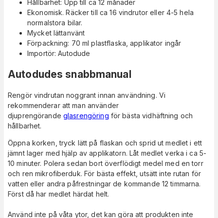
Hållbarhet: Upp till ca 12 månader
Ekonomisk. Räcker till ca 16 vindrutor eller 4-5 hela
normalstora bilar.
Mycket lättanvänt
Förpackning: 70 ml plastflaska, applikator ingår
Importör: Autodude
Autodudes snabbmanual
Rengör vindrutan noggrant innan användning. Vi
rekommenderar att man använder
djuprengörande
glasrengöring
för bästa vidhäftning och
hållbarhet.
Öppna korken, tryck lätt på flaskan och sprid ut medlet i ett
jämnt lager med hjälp av applikatorn. Låt medlet verka i ca 5-
10 minuter. Polera sedan bort överflödigt medel med en torr
och ren mikrofiberduk. För bästa effekt, utsätt inte rutan för
vatten eller andra påfrestningar de kommande 12 timmarna.
Först då har medlet härdat helt.
Använd inte på våta ytor, det kan göra att produkten inte