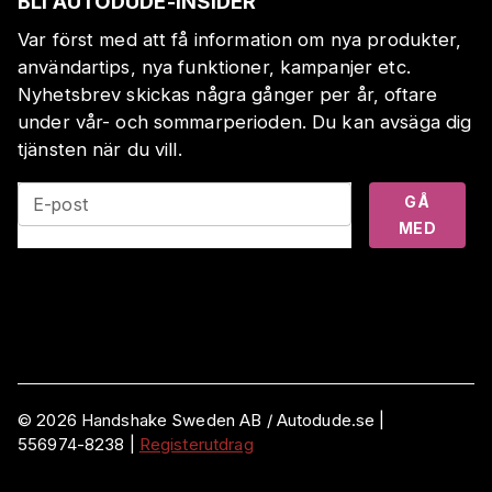
BLI AUTODUDE-INSIDER
Var först med att få information om nya produkter,
användartips, nya funktioner, kampanjer etc.
Nyhetsbrev skickas några gånger per år, oftare
under vår- och sommarperioden. Du kan avsäga dig
tjänsten när du vill.
GÅ
E-post
MED
©
2026
Handshake Sweden AB
/ Autodude.se |
556974-8238
|
Registerutdrag