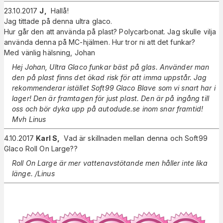
23.10.2017
J
,
Hallå!
Jag tittade på denna ultra glaco.
Hur går den att använda på plast? Polycarbonat. Jag skulle vilja
använda denna på MC-hjälmen. Hur tror ni att det funkar?
Med vänlig hälsning, Johan
Hej Johan, Ultra Glaco funkar bäst på glas. Använder man
den på plast finns det ökad risk för att imma uppstår. Jag
rekommenderar istället Soft99 Glaco Blave som vi snart har i
lager! Den är framtagen för just plast. Den är på ingång till
oss och bör dyka upp på
autodude.se
inom snar framtid!
Mvh Linus
4.10.2017
Karl S
,
Vad är skillnaden mellan denna och Soft99
Glaco Roll On Large??
Roll On Large är mer vattenavstötande men håller inte lika
länge. /Linus