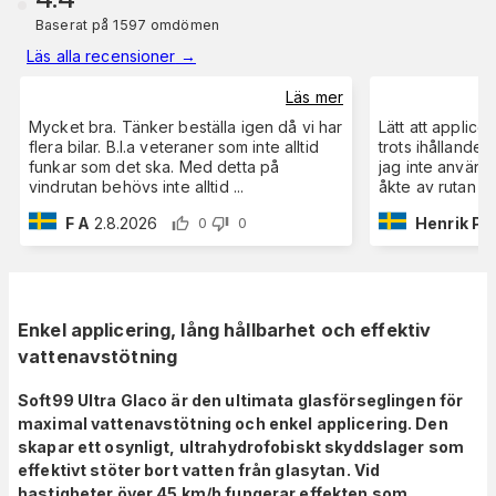
Baserat på 1597 omdömen
Läs alla recensioner
→
Läs mer
Mycket bra. Tänker beställa igen då vi har
Lätt att applicer
flera bilar. B.l.a veteraner som inte alltid
trots ihållande
funkar som det ska. Med detta på
jag inte använd
vindrutan behövs inte alltid
...
åkte av rutan av
F A
2.8.2026
Henrik P
2
0
0
Enkel applicering, lång hållbarhet och effektiv
vattenavstötning
Soft99 Ultra Glaco är den ultimata glasförseglingen för
maximal vattenavstötning och enkel applicering. Den
skapar ett osynligt, ultrahydrofobiskt skyddslager som
effektivt stöter bort vatten från glasytan. Vid
hastigheter över 45 km/h fungerar effekten som