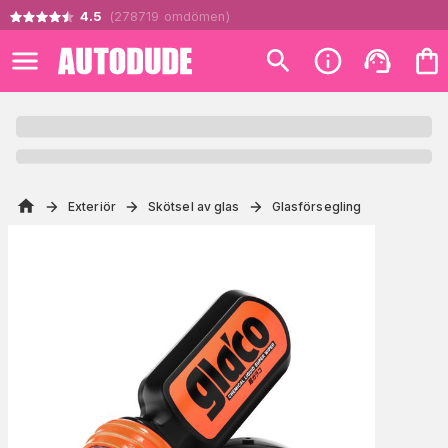
4.5
(
278719
omdömen
)
Exteriör
Skötsel av glas
Glasförsegling