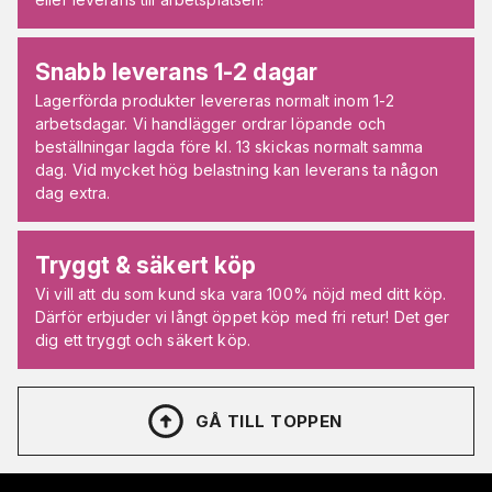
Snabb leverans 1-2 dagar
Lagerförda produkter levereras normalt inom 1-2
arbetsdagar. Vi handlägger ordrar löpande och
beställningar lagda före kl. 13 skickas normalt samma
dag. Vid mycket hög belastning kan leverans ta någon
dag extra.
Tryggt & säkert köp
Vi vill att du som kund ska vara 100% nöjd med ditt köp.
Därför erbjuder vi långt öppet köp med fri retur! Det ger
dig ett tryggt och säkert köp.
GÅ TILL TOPPEN