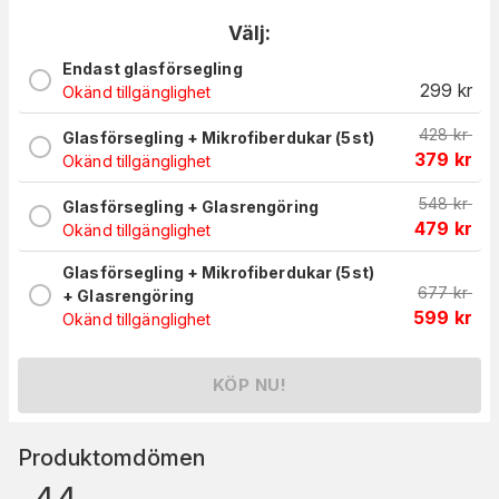
Välj:
Endast glasförsegling
299
kr
Okänd tillgänglighet
428
kr
Glasförsegling + Mikrofiberdukar (5st)
379
kr
Okänd tillgänglighet
548
kr
Glasförsegling + Glasrengöring
479
kr
Okänd tillgänglighet
Glasförsegling + Mikrofiberdukar (5st)
677
kr
+ Glasrengöring
599
kr
Okänd tillgänglighet
KÖP NU!
Produktomdömen
4.4