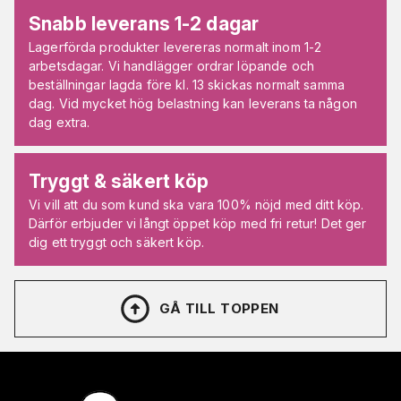
Snabb leverans 1-2 dagar
Lagerförda produkter levereras normalt inom 1-2
arbetsdagar. Vi handlägger ordrar löpande och
beställningar lagda före kl. 13 skickas normalt samma
dag. Vid mycket hög belastning kan leverans ta någon
dag extra.
Tryggt & säkert köp
Vi vill att du som kund ska vara 100% nöjd med ditt köp.
Därför erbjuder vi långt öppet köp med fri retur! Det ger
dig ett tryggt och säkert köp.
GÅ TILL TOPPEN