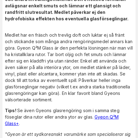
avlägsnar enkelt smuts och lämnar ett glansigt och
randfritt slutresultat. Medlet påverkar ej den
hydrofobiska effekten hos eventuella glasförseglingar.
Medlet har en fräsch och trevlig doft och luktar ej så fränt
och stickande som många andra rengöringsmedel annars kan
göra. Gyeon Q²M Glass är den perfekta lösningen när man vill
ha kristallklara rutor. Tar bort oljig och fet smuts och lämnar
efter sig en kladdfri yta utan ränder. Enkel att använda och
även säker på alla interiöra ytor, om medlet stänker på läder,
vinyl, plast eller alcantara, kommer ytan inte att skadas. Se
dock till att torka av eventuellt spill. Påverkar heller inga
glasförseglingar negativ (vilket t.ex andra starka traditionella
glasrengöringar kan göra). En klar favorit bland Gyeons
välsorterade sortiment.
Tips!
Se även Gyeons glasrengöring som i samma steg
föseglar dina rutor eller andra ytor av glas.
Gyeon Q²M
Glass+
.
"Gyeon är ett sydkoreanskt varumärke som specialiserar sig