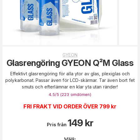
GYEON
Glasrengöring GYEON Q²M Glass
Effektivt glasrengöring för alla ytor av glas, plexiglas och
polykarbonat. Passar även för LCD-skärmar. Tar även bort fet
smuts och efterlämnar en klar yta utan ränder!
4.5
/5 (
223
omdömen
)
FRI FRAKT VID ORDER ÖVER 799 kr
149
kr
Pris från
Välj: