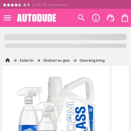
4.5
(
278719
omdömen
)
Exteriör
Skötsel av glas
Glasrengöring