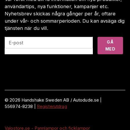
användartips, nya funktioner, kampanjer etc.
Nyhetsbrev skickas några gånger per år, oftare
under vår- och sommarperioden. Du kan avsäga dig
tjänsten när du vill.
GÅ
E-post
MED
©
2026
Handshake Sweden AB
/ Autodude.se |
556974-8238
|
Registerutdrag
Valostore.se - Pannlampor och ficklampor