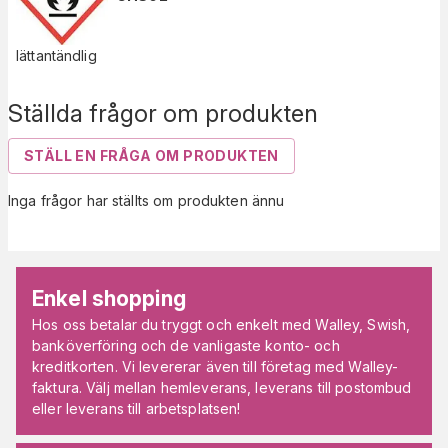
lättantändlig
Ställda frågor om produkten
STÄLL EN FRÅGA OM PRODUKTEN
Inga frågor har ställts om produkten ännu
Enkel shopping
Hos oss betalar du tryggt och enkelt med Walley, Swish,
banköverföring och de vanligaste konto- och
kreditkorten. Vi levererar även till företag med Walley-
faktura. Välj mellan hemleverans, leverans till postombud
eller leverans till arbetsplatsen!