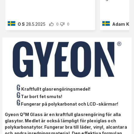
O S
28.5.2025
Adam K
8
0
0
Kraftfullt glasrengöringsmedel!
Tar bort fet smuts!
Fungerar på polykarbonat och LCD-skärmar!
Gyeon Q²M Glass är en kraftfull glasrengöring för alla
glasytor. Medlet är också lämpligt för plexiglas och
polykarbonatytor. Fungerar bra till läder, vinyl, alcantara
och andra inredningsmaterial. Den effektiva formulan