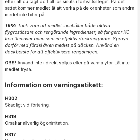
efter att du tagit bort all lös smuts i förtvättssteget. På det
sättet kommer medlet åt att verka på de orenheter som andra
medel inte biter på.
TIPS!
Tack vare att medlet innehåller både aktiva
flygrostlösare och rengörande ingredienser, så fungerar KC
Iron Remover även som en effektiv däckrengörare. Spraya
därför med fördel även medlet på däcken. Använd en
däckborste för att effektivisera rengöringen.
OBS!
Använd inte i direkt solljus eller på varma ytor. Låt inte
medlet frysa.
Information om varningsetikett
:
H302
Skadligt vid förtäring.
H319
Orsakar allvarlig ögonirritation.
H317