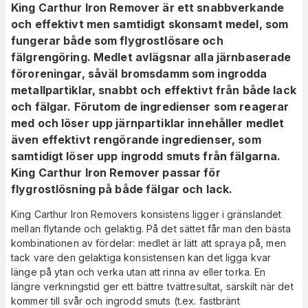
King Carthur Iron Remover är ett snabbverkande
och effektivt men samtidigt skonsamt medel, som
fungerar både som flygrostlösare och
fälgrengöring. Medlet avlägsnar alla järnbaserade
föroreningar, såväl bromsdamm som ingrodda
metallpartiklar, snabbt och effektivt från både lack
och fälgar. Förutom de ingredienser som reagerar
med och löser upp järnpartiklar innehåller medlet
även effektivt rengörande ingredienser, som
samtidigt
löser upp ingrodd smuts från fälgarna.
King Carthur Iron Remover passar för
flygrostlösning på både fälgar och lack.
King Carthur Iron Removers konsistens ligger i gränslandet
mellan flytande och gelaktig. På det sättet får man den bästa
kombinationen av fördelar: medlet är lätt att spraya på, men
tack vare den gelaktiga konsistensen kan det ligga kvar
länge på ytan och verka utan att rinna av eller torka. En
längre verkningstid ger ett bättre tvättresultat, särskilt när det
kommer till svår och ingrodd smuts (t.ex. fastbränt