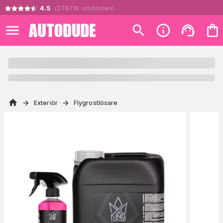
4.5
(
278719
omdömen
)
Exteriör
Flygrostlösare