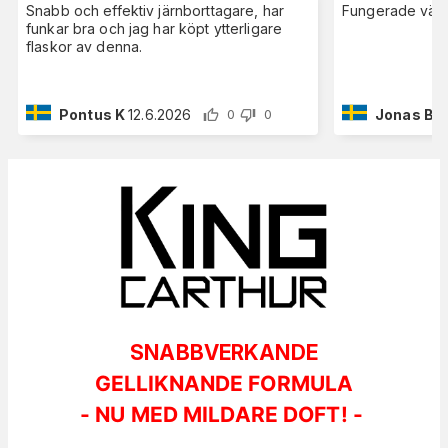
Snabb och effektiv järnborttagare, har
Fungerade väldi
funkar bra och jag har köpt ytterligare
flaskor av denna.
Pontus K
12.6.2026
Jonas B
2
0
0
SNABBVERKANDE
GELLIKNANDE FORMULA
- NU MED MILDARE DOFT! -