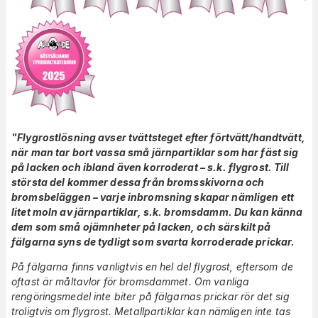
"Flygrostlösning avser tvättsteget efter förtvätt/handtvätt,
när man tar bort vassa små järnpartiklar som har fäst sig
på lacken och ibland även korroderat – s.k. flygrost
. Till
största del kommer dessa från bromsskivorna och
bromsbeläggen – varje inbromsning skapar nämligen ett
litet moln av järnpartiklar, s.k. bromsdamm. Du kan känna
dem som små ojämnheter på lacken, och särskilt på
fälgarna syns de tydligt som svarta korroderade prickar.
På fälgarna finns vanligtvis en hel del flygrost, eftersom de
oftast är måltavlor för bromsdammet. Om vanliga
rengöringsmedel inte biter på fälgarnas prickar rör det sig
troligtvis om flygrost. Metallpartiklar kan nämligen inte tas