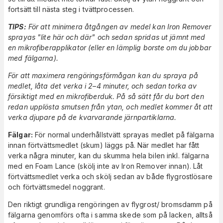
fortsätt till nästa steg i tvättprocessen.
TIPS:
För att minimera åtgången av medel kan Iron Remover
sprayas "lite här och där" och sedan spridas ut jämnt med
en mikrofiberapplikator (eller en lämplig borste om du jobbar
med fälgarna).
För att maximera rengöringsförmågan kan du spraya på
medlet, låta det verka i 2–4 minuter, och sedan torka av
försiktigt med en mikrofiberduk. På så sätt får du bort den
redan upplösta smutsen från ytan, och medlet kommer åt att
verka djupare på de kvarvarande järnpartiklarna.
Fälgar:
För normal underhållstvätt sprayas medlet på fälgarna
innan förtvättsmedlet (skum) läggs på. När medlet har fått
verka några minuter, kan du skumma hela bilen inkl. fälgarna
med en Foam Lance (skölj inte av Iron Remover innan). Låt
förtvättsmedlet verka och skölj sedan av både flygrostlösare
och förtvättsmedel noggrant.
Den riktigt grundliga rengöringen av flygrost/ bromsdamm på
fälgarna genomförs ofta i samma skede som på lacken, alltså