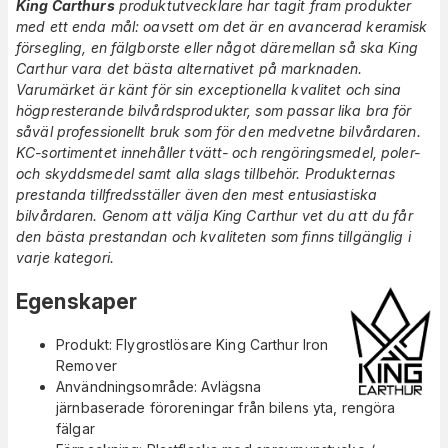
King Carthurs
produktutvecklare har tagit fram produkter
med ett enda mål: oavsett om det är en avancerad keramisk
försegling, en fälgborste eller något däremellan så ska King
Carthur vara det bästa alternativet på marknaden.
Varumärket är känt för sin exceptionella kvalitet och sina
högpresterande bilvårdsprodukter, som passar lika bra för
såväl professionellt bruk som för den medvetne bilvårdaren.
KC-sortimentet innehåller tvätt- och rengöringsmedel, poler-
och skyddsmedel samt alla slags tillbehör. Produkternas
prestanda tillfredsställer även den mest entusiastiska
bilvårdaren. Genom att välja King Carthur vet du att du får
den bästa prestandan och kvaliteten som finns tillgänglig i
varje kategori.
Egenskaper
Produkt: Flygrostlösare King Carthur Iron
Remover
Användningsområde: Avlägsna
järnbaserade föroreningar från bilens yta, rengöra
fälgar