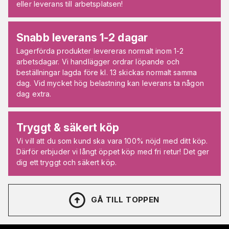
eller leverans till arbetsplatsen!
Snabb leverans 1-2 dagar
Lagerförda produkter levereras normalt inom 1-2
arbetsdagar. Vi handlägger ordrar löpande och
beställningar lagda före kl. 13 skickas normalt samma
dag. Vid mycket hög belastning kan leverans ta någon
dag extra.
Tryggt & säkert köp
Vi vill att du som kund ska vara 100% nöjd med ditt köp.
Därför erbjuder vi långt öppet köp med fri retur! Det ger
dig ett tryggt och säkert köp.
GÅ TILL TOPPEN