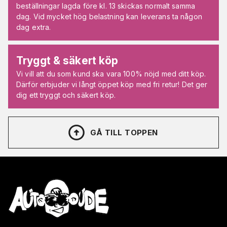
beställningar lagda före kl. 13 skickas normalt samma
dag. Vid mycket hög belastning kan leverans ta någon
dag extra.
Tryggt & säkert köp
Vi vill att du som kund ska vara 100% nöjd med ditt köp.
Därför erbjuder vi långt öppet köp med fri retur! Det ger
dig ett tryggt och säkert köp.
GÅ TILL TOPPEN