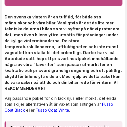
Den svenska vintern är en tuff tid, för både oss
människor och våra bilar. Vanligtvis är det de lite mer
tekniska delarna i bilen som vi syftar på när vi pratar om
det, men även bilens yttre utsätts för prövningar under
de kyliga vintermånaderna. De stora
temperaturskillnaderna, luftfuktigheten och inte minst
vägsaltet kan ställa till det ordentligt. Därför har vi på
Autodude satt ihop ett prisvärt höstpaket innehållande
några av våra "favoriter" som passar utmärkt för en
kvalitativ och prisvärd grundlig rengöring och ett pålitligt
skydd för bilens yttre delar. Med hjälp av detta paket kan
du vara säker på att du och din bil är redo för vintern! VI
REKOMMENDERAR!
Välj passande paket för din lack (ljus eller mörk), det enda
som skiljer alternativen åt är vaxet som antingen är
Fusso
Coat Black
eller
Fusso Coat White
.