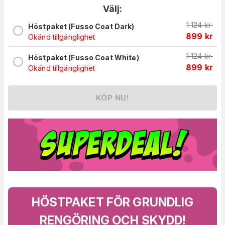
Välj:
1 124
kr
Höstpaket (Fusso Coat Dark)
899
kr
Okänd tillgänglighet
1 124
kr
Höstpaket (Fusso Coat White)
899
kr
Okänd tillgänglighet
KÖP NU!
HÖSTPAKET FÖR GRUNDLIG
RENGÖRING OCH SKYDD!