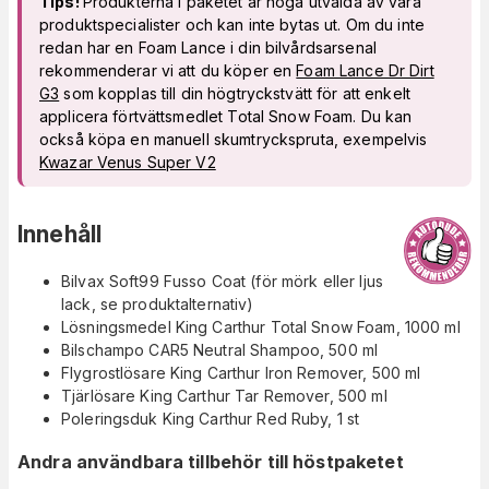
Tips!
Produkterna i paketet är noga utvalda av våra
produktspecialister och kan inte bytas ut. Om du inte
redan har en Foam Lance i din bilvårdsarsenal
rekommenderar vi att du köper en
Foam Lance Dr Dirt
G3
som kopplas till din högtryckstvätt för att enkelt
applicera förtvättsmedlet Total Snow Foam. Du kan
också köpa en manuell skumtryckspruta, exempelvis
Kwazar Venus Super V2
Innehåll
Bilvax Soft99 Fusso Coat (för mörk eller ljus
lack, se produktalternativ)
Lösningsmedel King Carthur Total Snow Foam, 1000 ml
Bilschampo CAR5 Neutral Shampoo, 500 ml
Flygrostlösare King Carthur Iron Remover, 500 ml
Tjärlösare King Carthur Tar Remover, 500 ml
Poleringsduk King Carthur Red Ruby, 1 st
Andra användbara tillbehör till höstpaketet