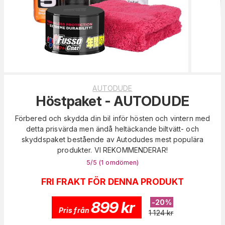
AUTODUDE
Höstpaket - AUTODUDE
Förbered och skydda din bil inför hösten och vintern med
detta prisvärda men ändå heltäckande biltvätt- och
skyddspaket bestående av Autodudes mest populära
produkter. VI REKOMMENDERAR!
5
/5 (
1
omdömen
)
FRI FRAKT FÖR DENNA PRODUKT
899
kr
-
20
%
Pris från
1 124
kr