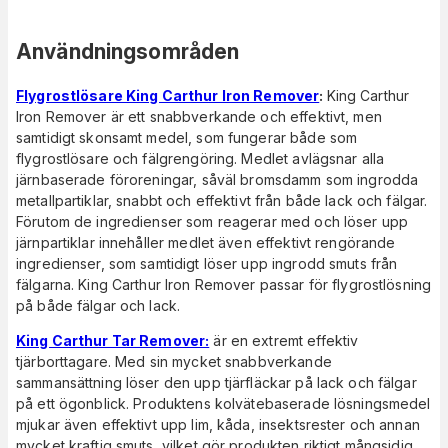
Användningsområden
Flygrostlösare King Carthur Iron Remover
:
King Carthur
Iron Remover är ett snabbverkande och effektivt, men
samtidigt skonsamt medel, som fungerar både som
flygrostlösare och fälgrengöring. Medlet avlägsnar alla
järnbaserade föroreningar, såväl bromsdamm som ingrodda
metallpartiklar, snabbt och effektivt från både lack och fälgar.
Förutom de ingredienser som reagerar med och löser upp
järnpartiklar innehåller medlet även effektivt rengörande
ingredienser, som
samtidigt
löser upp ingrodd smuts från
fälgarna. King Carthur Iron Remover passar för flygrostlösning
på både fälgar och lack.
King Carthur Tar Remover:
är en extremt effektiv
tjärborttagare. Med sin mycket snabbverkande
sammansättning löser den upp tjärfläckar på lack och fälgar
på ett ögonblick. Produktens kolvätebaserade lösningsmedel
mjukar även effektivt upp lim, kåda, insektsrester och annan
mycket kraftig smuts, vilket gör produkten riktigt mångsidig.