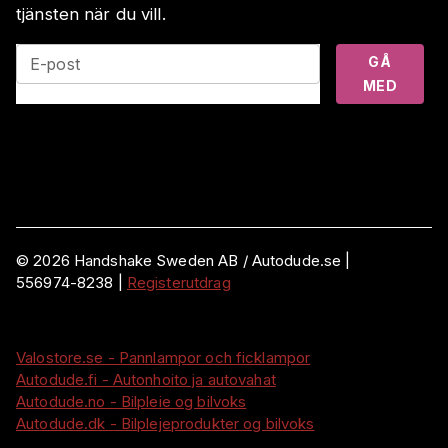
tjänsten när du vill.
GÅ
E-post
MED
©
2026
Handshake Sweden AB
/ Autodude.se |
556974-8238
|
Registerutdrag
Valostore.se - Pannlampor och ficklampor
Autodude.fi - Autonhoito ja autovahat
Autodude.no - Bilpleie og bilvoks
Autodude.dk - Bilplejeprodukter og bilvoks