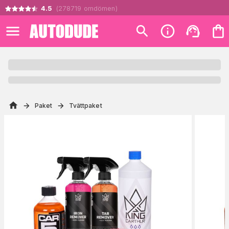
4.5
(
278719
omdömen
)
Paket
Tvättpaket