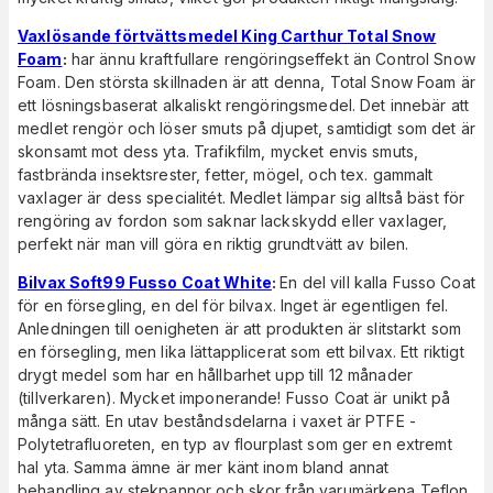
Vaxlösande förtvättsmedel King Carthur Total Snow
Foam
:
har ännu kraftfullare rengöringseffekt än Control Snow
Foam. Den största skillnaden är att denna, Total Snow Foam är
ett lösningsbaserat alkaliskt rengöringsmedel. Det innebär att
medlet rengör och löser smuts på djupet, samtidigt som det är
skonsamt mot dess yta. Trafikfilm, mycket envis smuts,
fastbrända insektsrester, fetter, mögel, och tex. gammalt
vaxlager är dess specialitét. Medlet lämpar sig alltså bäst för
rengöring av fordon som saknar lackskydd eller vaxlager,
perfekt när man vill göra en riktig grundtvätt av bilen.
Bilvax Soft99 Fusso Coat White
:
En del vill kalla Fusso Coat
för en försegling, en del för bilvax. Inget är egentligen fel.
Anledningen till oenigheten är att produkten är slitstarkt som
en försegling, men lika lättapplicerat som ett bilvax. Ett riktigt
drygt medel som har en hållbarhet upp till 12 månader
(tillverkaren). Mycket imponerande! Fusso Coat är unikt på
många sätt. En utav beståndsdelarna i vaxet är PTFE -
Polytetrafluoreten, en typ av flourplast som ger en extremt
hal yta. Samma ämne är mer känt inom bland annat
behandling av stekpannor och skor från varumärkena Teflon