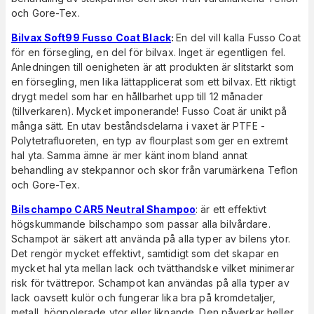
och Gore-Tex.
Bilvax Soft99 Fusso Coat Black
:
En del vill kalla Fusso Coat
för en försegling, en del för bilvax. Inget är egentligen fel.
Anledningen till oenigheten är att produkten är slitstarkt som
en försegling, men lika lättapplicerat som ett bilvax. Ett riktigt
drygt medel som har en hållbarhet upp till 12 månader
(tillverkaren). Mycket imponerande! Fusso Coat är unikt på
många sätt. En utav beståndsdelarna i vaxet är PTFE -
Polytetrafluoreten, en typ av flourplast som ger en extremt
hal yta. Samma ämne är mer känt inom bland annat
behandling av stekpannor och skor från varumärkena Teflon
och Gore-Tex.
Bilschampo CAR5 Neutral Shampoo
: är ett effektivt
högskummande bilschampo som passar alla bilvårdare.
Schampot är säkert att använda på alla typer av bilens ytor.
Det rengör mycket effektivt, samtidigt som det skapar en
mycket hal yta mellan lack och tvätthandske vilket minimerar
risk för tvättrepor. Schampot kan användas på alla typer av
lack oavsett kulör och fungerar lika bra på kromdetaljer,
metall, högpolerade ytor eller liknande. Den påverkar heller