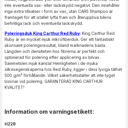
inte eventuella vax- eller lackskydd negativt. Den innehåller
inga extra tillsatser i form av vax, utan CAR5 Shampoo är
framtaget för att istället lyfta fram och återuppliva bilens
befintliga lack och eventuella lackskydd.
Poleringsduk King Carthur Red Ruby
:
King Carthur Red
Ruby är en mycket mjuk mikrofiberduk. Ger ett fantastiskt
skonsamt poleringsresultat, bland marknadens bästa.
Längden och densiteten hos fibrerna är perfekt och
optimerad för polering efter applicering av bilvax.
Sammetslen mjuk känsla! Hemligheten i de mjuka
silkesegenskaperna hos Red Ruby, ligger i dess lyxiga täthet
500 g/m² förhållande. Vilket säkerhetsställer att inte tyget
lossnar vid polering. GARANTERAD KING CARTHUR
KVALITET!
Information om varningsetikett
:
H228