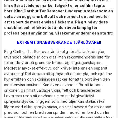
lim efter att bilens märke, fälgvikt eller solfilm tagits
bort. King Carthur Tar Remover fungerar utmärkt som en
del av en noggrann biltvätt och närhelst det behövs för
att ta bort de mest envisa fläckarna. På grund av dess
snabbhet och effektivitet är den även lämplig för
professionell användning. Vi rekommenderar den starkt!
EXTREMT SNABBVERKANDE TJÄRLÖSARE!!
King Carthur Tar Remover är lämplig för alla lackade ytor,
utvändiga plastdelar och glas, men rekommenderas inte för
folierade ytor på grund av limborttagningsegenskapen.
Medlet är mycket effektivt, och kräver inte ens en separat
avtorkning! Det är bara att spraya på en torr yta, och njuta av
hur effekten och sköljningen räcker för att ta bort även den
mest envisa smutsen! Kan även användas för att ta bort
silikoner, gammalt vaxlager, olja, fett och bränslerester.
Levereras redo att användas med ett högkvalitativt
spraymunstycke. Triggern som medföljer kan ställas i två
lägen med olika sprayblomma, en smal avsedd för en enorm
precision och en bred som sprider medlet i en bred och fin
dimma. Vrid enkelt på munstycket och välj din spraybild efter