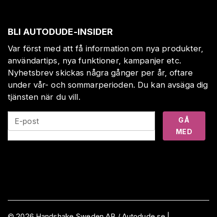
BLI AUTODUDE-INSIDER
Var först med att få information om nya produkter,
användartips, nya funktioner, kampanjer etc.
Nyhetsbrev skickas några gånger per år, oftare
under vår- och sommarperioden. Du kan avsäga dig
tjänsten när du vill.
GÅ
E-post
MED
©
2026
Handshake Sweden AB
/ Autodude.se |