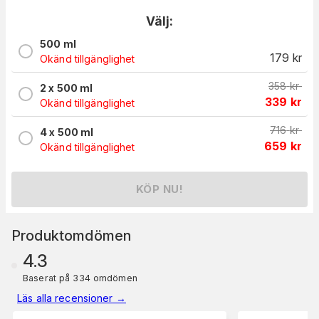
Välj:
500 ml
179
kr
Okänd tillgänglighet
358
kr
2 x 500 ml
339
kr
Okänd tillgänglighet
716
kr
4 x 500 ml
659
kr
Okänd tillgänglighet
KÖP NU!
Produktomdömen
4.3
Baserat på 334 omdömen
Läs alla recensioner
→