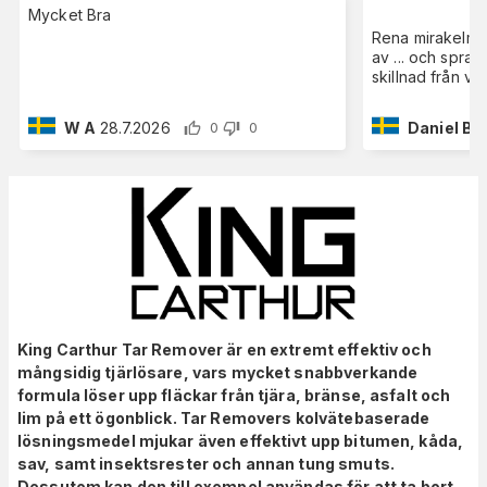
Mycket Bra
Rena mirakelmed
av ... och sprayf
skillnad från vad
W A
28.7.2026
Daniel B
9
0
0
King Carthur Tar Remover är en extremt effektiv och
mångsidig tjärlösare, vars mycket snabbverkande
formula löser upp fläckar från tjära, bränse, asfalt och
lim på ett ögonblick. Tar Removers kolvätebaserade
lösningsmedel mjukar även effektivt upp bitumen, kåda,
sav, samt insektsrester och annan tung smuts.
Dessutom kan den till exempel användas för att ta bort