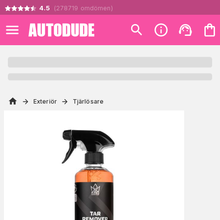
4.5
(
278719
omdömen
)
Exteriör
Tjärlösare