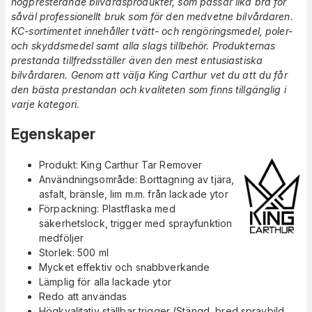
högpresterande bilvårdsprodukter, som passar lika bra för
såväl professionellt bruk som för den medvetne bilvårdaren.
KC-sortimentet innehåller tvätt- och rengöringsmedel, poler-
och skyddsmedel samt alla slags tillbehör. Produkternas
prestanda tillfredsställer även den mest entusiastiska
bilvårdaren. Genom att välja King Carthur vet du att du får
den bästa prestandan och kvaliteten som finns tillgänglig i
varje kategori.
Egenskaper
Produkt: King Carthur Tar Remover
Användningsområde: Borttagning av tjära,
asfalt, bränsle, lim m.m. från lackade ytor
Förpackning: Plastflaska med
säkerhetslock,
trigger med sprayfunktion
medföljer
Storlek: 500 ml
Mycket effektiv och snabbverkande
Lämplig för alla lackade ytor
Redo att användas
Högkvalitativ ställbar trigger (Stängd, bred spraybild,