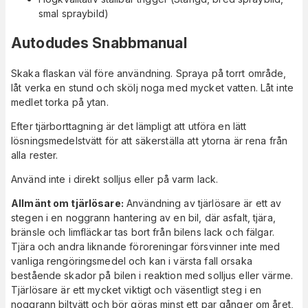
smal spraybild)
Autodudes Snabbmanual
Skaka flaskan väl före användning. Spraya på torrt område,
låt verka en stund och skölj noga med mycket vatten. Låt inte
medlet torka på ytan.
Efter tjärborttagning är det lämpligt att utföra en lätt
lösningsmedelstvätt för att säkerställa att ytorna är rena från
alla rester.
Använd inte i direkt solljus eller på varm lack.
Allmänt om tjärlösare:
Användning av tjärlösare är ett av
stegen i en noggrann hantering av en bil, där asfalt, tjära,
bränsle och limfläckar tas bort från bilens lack och fälgar.
Tjära och andra liknande föroreningar försvinner inte med
vanliga rengöringsmedel och kan i värsta fall orsaka
bestående skador på bilen i reaktion med solljus eller värme.
Tjärlösare är ett mycket viktigt och väsentligt steg i en
noggrann biltvätt och bör göras minst ett par gånger om året,