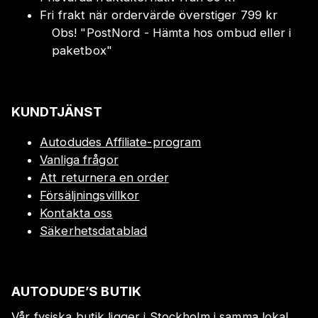
Fri frakt när ordervärde överstiger 799 kr
Obs!
"
PostNord - Hämta hos ombud eller i
paketbox
"
KUNDTJÄNST
Autodudes Affiliate-program
Vanliga frågor
Att returnera en order
Försäljningsvillkor
Kontakta oss
Säkerhetsdatablad
AUTODUDE’S BUTIK
Vår fysiska butik ligger i Stockholm i samma lokal