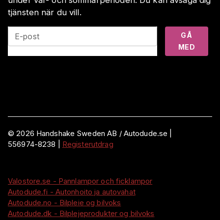
tjänsten när du vill.
GÅ
E-post
MED
©
2026
Handshake Sweden AB
/ Autodude.se |
556974-8238
|
Registerutdrag
Valostore.se - Pannlampor och ficklampor
Autodude.fi - Autonhoito ja autovahat
Autodude.no - Bilpleie og bilvoks
Autodude.dk - Bilplejeprodukter og bilvoks