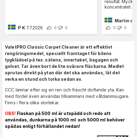
resultat. Myck
koncentratet.
Martin dan
P K
7.7.2026
0
0
0
0
ValetPRO Classic Carpet Cleaner är ett effektivt
rengöringsmedel, speciellt framtaget för bilens
tygklädsel på tex. sätena, innertaket, bagagen och
golvet. Tar även bort de lite svårare fläckarna. Medlet
sprutas direkt på ytan där det ska användas, låt det
verka en stund och torka sedan av.
CCC lämnar efter sig en ren och fräscht doftande yta. Kan
med fördel även användas tillsammans med våtdammsugare.
Finns i flera olika storlekar.
OBS!
Flaskan på 500 ml är utspädd och redo att
användas,
dunkarna på 1000 ml och 5000 ml behöver
spädas enligt förhållandet nedan!