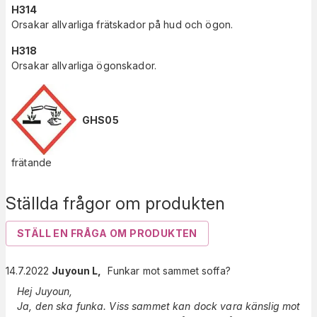
H314
Orsakar allvarliga frätskador på hud och ögon.
H318
Orsakar allvarliga ögonskador.
GHS05
frätande
Ställda frågor om produkten
STÄLL EN FRÅGA OM PRODUKTEN
14.7.2022
Juyoun L
,
Funkar mot sammet soffa?
Hej Juyoun,
Ja, den ska funka. Viss sammet kan dock vara känslig mot