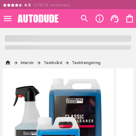
4.5
(
278719
omdömen
)
Interiör
Textilvård
Textilrengöring