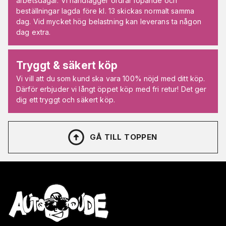
arbetsdagar. Vi handlägger ordrar löpande och
beställningar lagda före kl. 13 skickas normalt samma
dag. Vid mycket hög belastning kan leverans ta någon
dag extra.
Tryggt & säkert köp
Vi vill att du som kund ska vara 100% nöjd med ditt köp.
Därför erbjuder vi långt öppet köp med fri retur! Det ger
dig ett tryggt och säkert köp.
GÅ TILL TOPPEN