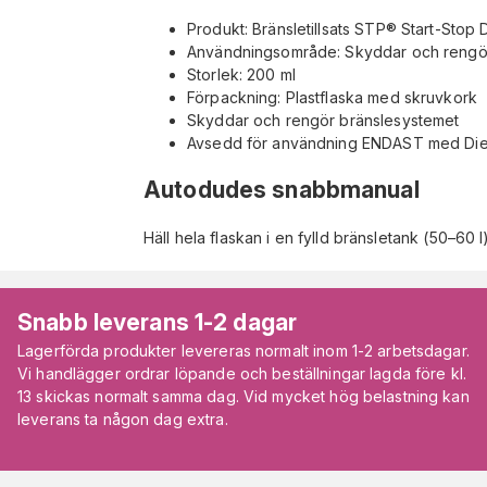
Produkt: Bränsletillsats STP® Start-Stop
Användningsområde: Skyddar och rengö
Storlek: 200 ml
Förpackning: Plastflaska med skruvkork
Skyddar och rengör bränslesystemet
Avsedd för användning ENDAST med Die
Autodudes snabbmanual
Häll hela flaskan i en fylld bränsletank (50–60 
Snabb leverans 1-2 dagar
Lagerförda produkter levereras normalt inom 1-2 arbetsdagar.
Vi handlägger ordrar löpande och beställningar lagda före kl.
13 skickas normalt samma dag. Vid mycket hög belastning kan
leverans ta någon dag extra.