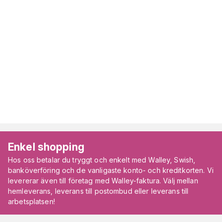
Enkel shopping
Hos oss betalar du tryggt och enkelt med Walley, Swish,
banköverföring och de vanligaste konto- och kreditkorten. Vi
levererar även till företag med Walley-faktura. Välj mellan
hemleverans, leverans till postombud eller leverans till
arbetsplatsen!