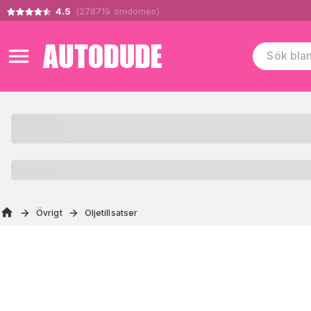
4.5
(
278719
omdömen
)
Övrigt
Oljetillsatser