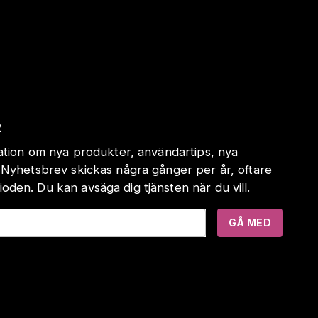
R
mation om nya produkter, användartips, nya
 Nyhetsbrev skickas några gånger per år, oftare
den. Du kan avsäga dig tjänsten när du vill.
GÅ MED