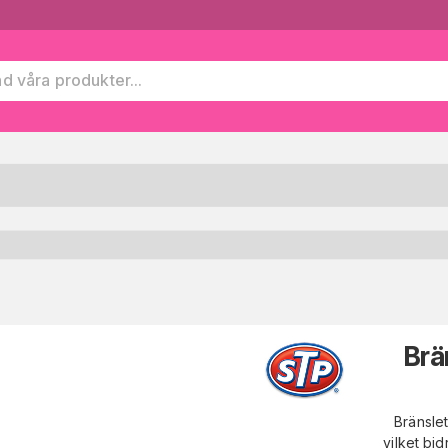
Brä
Bränsle
vilket bi