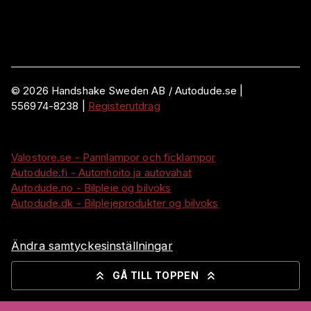
©
2026
Handshake Sweden AB
/ Autodude.se |
556974-8238
|
Registerutdrag
Valostore.se - Pannlampor och ficklampor
Autodude.fi - Autonhoito ja autovahat
Autodude.no - Bilpleie og bilvoks
Autodude.dk - Bilplejeprodukter og bilvoks
Ändra samtyckesinställningar
GÅ TILL TOPPEN