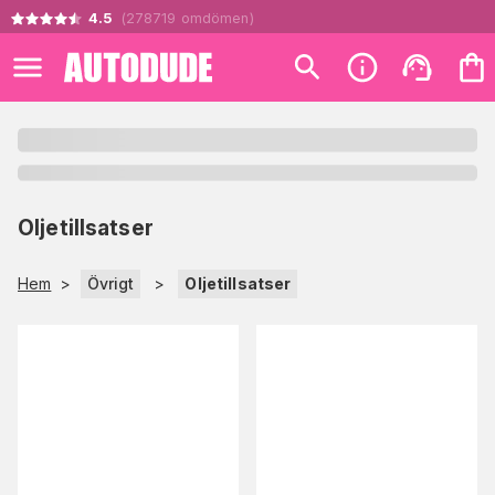
4.5
(
278719
omdömen
)
Oljetillsatser
Hem
>
Övrigt
>
Oljetillsatser