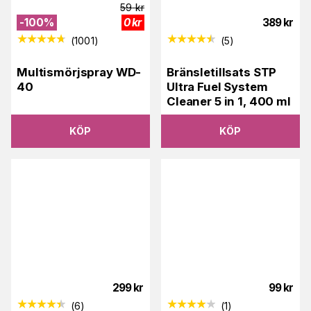
59
kr
-
100
%
0
kr
389
kr
(
1001
)
(
5
)
Multismörjspray WD-
Bränsletillsats STP
40
Ultra Fuel System
Cleaner 5 in 1, 400 ml
KÖP
KÖP
299
kr
99
kr
(
6
)
(
1
)