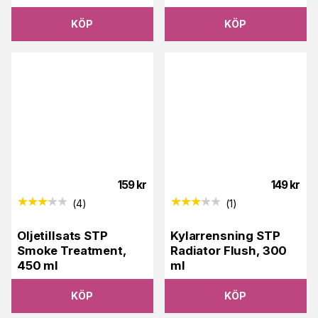
KÖP
KÖP
159
kr
149
kr
(
4
)
(
1
)
Oljetillsats STP
Kylarrensning STP
Smoke Treatment,
Radiator Flush, 300
450 ml
ml
KÖP
KÖP