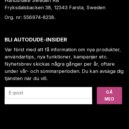
Handshake Sweden AB
Fryksdalsbacken 38, 12343 Farsta, Sweden
Org. nr:
556974-8238
.
BLI AUTODUDE-INSIDER
Var först med att få information om nya produkter,
användartips, nya funktioner, kampanjer etc.
Nyhetsbrev skickas några gånger per år, oftare
under vår- och sommarperioden. Du kan avsäga dig
tjänsten när du vill.
GÅ
E-post
MED