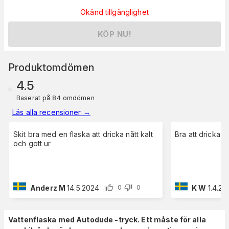
Okänd tillgänglighet
KÖP NU!
Produktomdömen
4.5
Baserat på 84 omdömen
Läs alla recensioner
→
Skit bra med en flaska att dricka nått kalt
Bra att dricka u
och gott ur
Anderz M
14.5.2024
K W
1.4.20
0
0
Vattenflaska med Autodude -tryck. Ett måste för alla