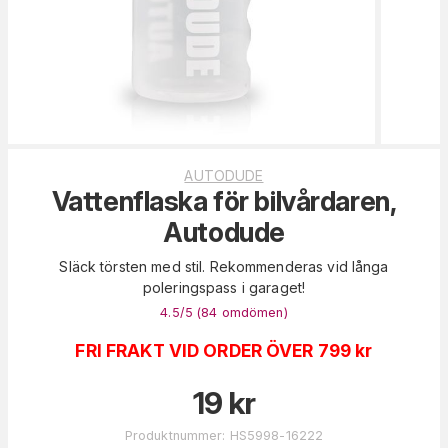
AUTODUDE
Vattenflaska för bilvårdaren,
Autodude
Släck törsten med stil. Rekommenderas vid långa
poleringspass i garaget!
4.5
/5 (
84
omdömen
)
FRI FRAKT VID ORDER ÖVER 799 kr
19
kr
Produktnummer
:
HS5998-16222