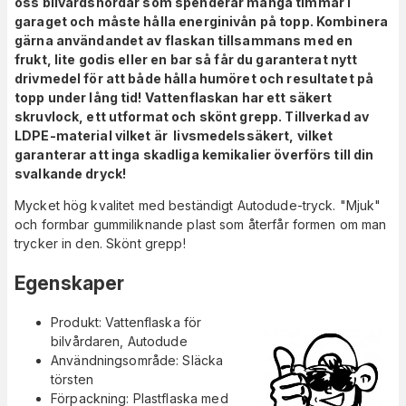
oss bilvårdsnördar som spenderar många timmar i
garaget och måste hålla energinivån på topp. Kombinera
gärna användandet av flaskan tillsammans med en
frukt, lite godis eller en bar så får du garanterat nytt
drivmedel för att både hålla humöret och resultatet på
topp under lång tid! Vattenflaskan har ett säkert
skruvlock, ett utformat och skönt grepp. Tillverkad av
LDPE-material vilket är livsmedelssäkert, vilket
garanterar att inga skadliga kemikalier överförs till din
svalkande dryck!
Mycket hög kvalitet med beständigt Autodude-tryck. "Mjuk"
och formbar gummiliknande plast som återfår formen om man
trycker in den. Skönt grepp!
Egenskaper
Produkt: Vattenflaska för
bilvårdaren, Autodude
Användningsområde: Släcka
törsten
Förpackning: Plastflaska med