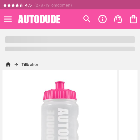
4.5
(
278719
omdömen
)
Tillbehör