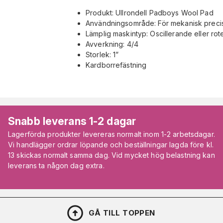
Produkt: Ullrondell Padboys Wool Pad
Användningsområde: För mekanisk preci
Lämplig maskintyp: Oscillerande eller ro
Avverkning: 4/4
Storlek: 1”
Kardborrefästning
Snabb leverans 1-2 dagar
Lagerförda produkter levereras normalt inom 1-2 arbetsdagar.
Vi handlägger ordrar löpande och beställningar lagda före kl.
13 skickas normalt samma dag. Vid mycket hög belastning kan
leverans ta någon dag extra.
GÅ TILL TOPPEN