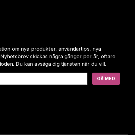
R
mation om nya produkter, användartips, nya
 Nyhetsbrev skickas några gånger per år, oftare
den. Du kan avsäga dig tjänsten när du vill.
GÅ MED