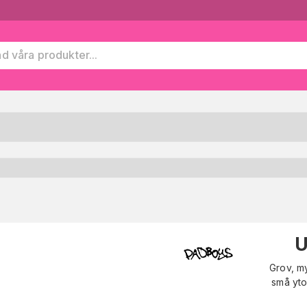
U
Grov, my
små yto