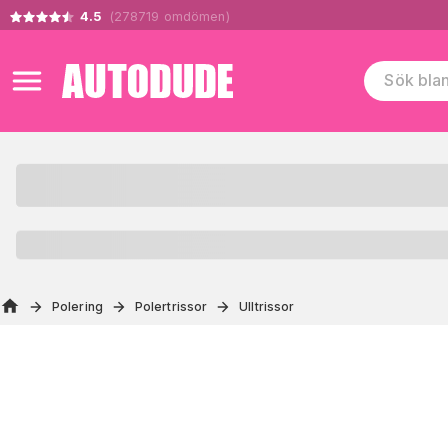
4.5
(
278719
omdömen
)
Polering
Polertrissor
Ulltrissor