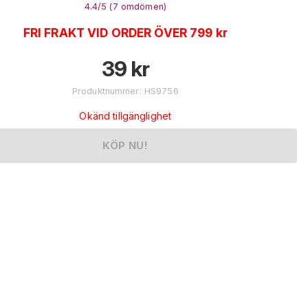
4.4
/5 (
7
omdömen
)
FRI FRAKT VID ORDER ÖVER 799 kr
39
kr
Produktnummer
:
HS9756
Okänd tillgänglighet
KÖP NU!