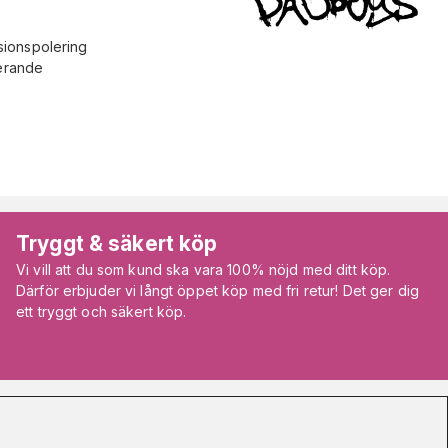
sionspolering
terande
Tryggt & säkert köp
Vi vill att du som kund ska vara 100% nöjd med ditt köp.
Därför erbjuder vi långt öppet köp med fri retur! Det ger dig
ett tryggt och säkert köp.