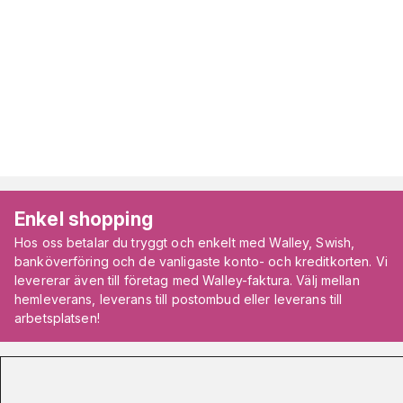
Enkel shopping
Hos oss betalar du tryggt och enkelt med Walley, Swish,
banköverföring och de vanligaste konto- och kreditkorten. Vi
levererar även till företag med Walley-faktura. Välj mellan
hemleverans, leverans till postombud eller leverans till
arbetsplatsen!