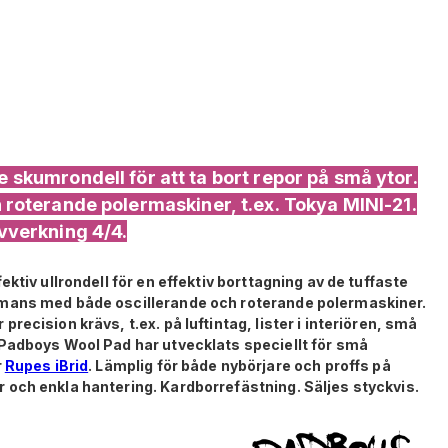
 skumrondell för att ta bort repor på små ytor.
 roterande polermaskiner, t.ex. Tokya MINI-21.
vverkning 4/4.
ktiv ullrondell för en effektiv borttagning av de tuffaste
mmans med både oscillerande och roterande polermaskiner.
ecision krävs, t.ex. på luftintag, lister i interiören, små
Padboys Wool Pad har utvecklats speciellt för små
r
Rupes iBrid
. Lämplig för både nybörjare och proffs på
och enkla hantering. Kardborrefästning. Säljes styckvis.