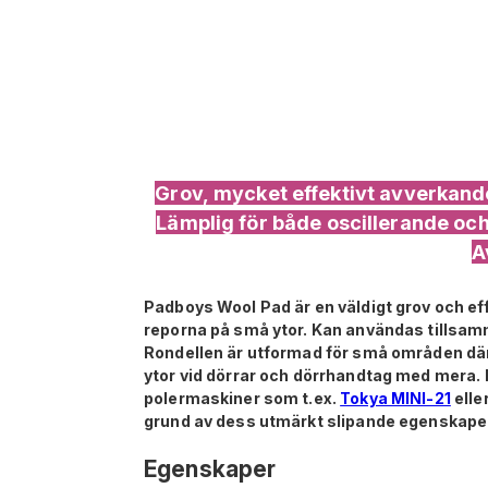
Grov, mycket effektivt avverkande
Lämplig för både oscillerande och
A
Padboys Wool Pad är en väldigt grov och effe
reporna på små ytor. Kan användas tillsa
Rondellen är utformad för små områden där pr
ytor vid dörrar och dörrhandtag med mera. 
polermaskiner som t.ex.
Tokya MINI-21
elle
grund av dess utmärkt slipande egenskaper 
Egenskaper