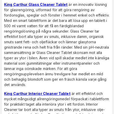
King Carthur Glass Cleaner Tablet
är en innovativ lösning
för glasrengöring, utformad för att göra rengöring av
fordonsglas, speglar och fönster i hemmet enkel och effektiv.
Med en smart tablettform är det bara att lösa upp en tablett i
500 ml varmt vatten för att få en färdigblandad
rengöringslösning på några sekunder. Glass Cleaner tar
effektivt bort alla typer av smuts, inklusive damm, organisk
smuts samt fett- och oljefläckar och lämnar glasytorna
gnistrande rena och helt fria från ränder. Med sin pH-neutrala
sammansättning är Glass Cleaner Tablet skonsam mot alla
typer av ytor i bilen. Även vid spill skadar medlet inte känsliga
material som gummitätningar eller instrumentpaneler och
lämnar inga oönskade märken. För att göra
rengöringsupplevelsen ännu trevligare har medlet en mild
och behaglig blomdoft som ger en fräsch känsla varje gång
det används.
King Carthur Interior Cleaner Tablet
är ett effektivt och
mycket mångsidigt allrengöringsmedel förpackat i tablettform
för praktiskt taget alla interiöra ytor i ett fordon. Interior
Cleaner tar bort alla typer av smuts från ytor, inklusive olje-