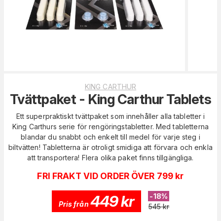
KING CARTHUR
Tvättpaket - King Carthur Tablets
Ett superpraktiskt tvättpaket som innehåller alla tabletter i
King Carthurs serie för rengöringstabletter. Med tabletterna
blandar du snabbt och enkelt till medel för varje steg i
biltvätten! Tabletterna är otroligt smidiga att förvara och enkla
att transportera! Flera olika paket finns tillgängliga.
FRI FRAKT VID ORDER ÖVER 799 kr
449
kr
-
18
%
Pris från
545
kr