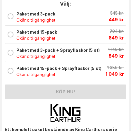
Välj:
545
kr
Paket med 3-pack
449
kr
Okänd tillgänglighet
794
kr
Paket med 15-pack
649
kr
Okänd tillgänglighet
1 140
kr
Paket med 3-pack + Sprayflaskor (5 st)
849
kr
Okänd tillgänglighet
1 389
kr
Paket med 15-pack + Sprayflaskor (5 st)
1 049
kr
Okänd tillgänglighet
KÖP NU!
Ett komplett paket bestående av King Carthurs serie