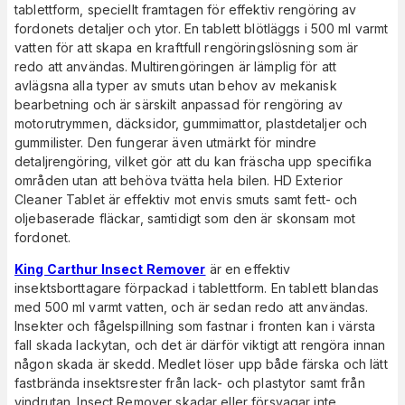
tablettform, speciellt framtagen för effektiv rengöring av
fordonets detaljer och ytor. En tablett blötläggs i 500 ml varmt
vatten för att skapa en kraftfull rengöringslösning som är
redo att användas. Multirengöringen är lämplig för att
avlägsna alla typer av smuts utan behov av mekanisk
bearbetning och är särskilt anpassad för rengöring av
motorutrymmen, däcksidor, gummimattor, plastdetaljer och
gummilister. Den fungerar även utmärkt för mindre
detaljrengöring, vilket gör att du kan fräscha upp specifika
områden utan att behöva tvätta hela bilen. HD Exterior
Cleaner Tablet är effektiv mot envis smuts samt fett- och
oljebaserade fläckar, samtidigt som den är skonsam mot
fordonet.
King Carthur Insect Remover
är en effektiv
insektsborttagare förpackad i tablettform. En tablett blandas
med 500 ml varmt vatten, och är sedan redo att användas.
Insekter och fågelspillning som fastnar i fronten kan i värsta
fall skada lackytan, och det är därför viktigt att rengöra innan
någon skada är skedd. Medlet löser upp både färska och lätt
fastbrända insektsrester från lack- och plastytor samt från
vindrutan. Insect Remover skadar eller försvagar inte