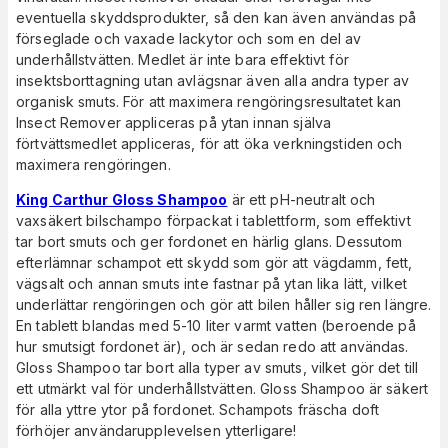
eventuella skyddsprodukter, så den kan även användas på
förseglade och vaxade lackytor och som en del av
underhållstvätten. Medlet är inte bara effektivt för
insektsborttagning utan avlägsnar även alla andra typer av
organisk smuts. För att maximera rengöringsresultatet kan
Insect Remover appliceras på ytan innan själva
förtvättsmedlet appliceras, för att öka verkningstiden och
maximera rengöringen.
King Carthur Gloss Shampoo
är ett pH-neutralt och
vaxsäkert bilschampo förpackat i tablettform, som effektivt
tar bort smuts och ger fordonet en härlig glans. Dessutom
efterlämnar schampot ett skydd som gör att vägdamm, fett,
vägsalt och annan smuts inte fastnar på ytan lika lätt, vilket
underlättar rengöringen och gör att bilen håller sig ren längre.
En tablett blandas med 5-10 liter varmt vatten (beroende på
hur smutsigt fordonet är), och är sedan redo att användas.
Gloss Shampoo tar bort alla typer av smuts, vilket gör det till
ett utmärkt val för underhållstvätten. Gloss Shampoo är säkert
för alla yttre ytor på fordonet. Schampots fräscha doft
förhöjer användarupplevelsen ytterligare!