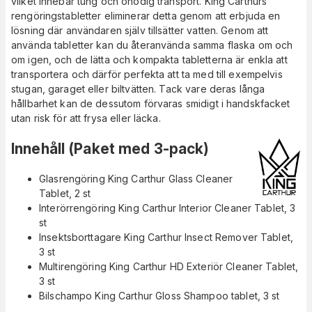
vilket innebär tung och onödig transport. King Carthurs
rengöringstabletter eliminerar detta genom att erbjuda en
lösning där användaren själv tillsätter vatten. Genom att
använda tabletter kan du återanvända samma flaska om och
om igen, och de lätta och kompakta tabletterna är enkla att
transportera och därför perfekta att ta med till exempelvis
stugan, garaget eller biltvätten. Tack vare deras långa
hållbarhet kan de dessutom förvaras smidigt i handskfacket
utan risk för att frysa eller läcka.
Innehåll (Paket med 3-pack)
Glasrengöring King Carthur Glass Cleaner
Tablet, 2 st
Interörrengöring King Carthur Interior Cleaner Tablet, 3
st
Insektsborttagare King Carthur Insect Remover Tablet,
3 st
Multirengöring King Carthur HD Exteriör Cleaner Tablet,
3 st
Bilschampo King Carthur Gloss Shampoo tablet, 3 st