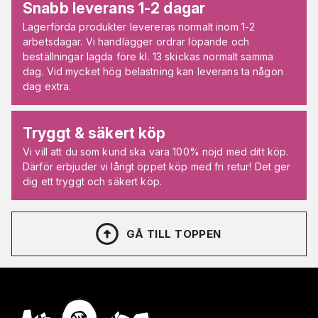
Snabb leverans 1-2 dagar
Lagerförda produkter levereras normalt inom 1-2
arbetsdagar. Vi handlägger ordrar löpande och
beställningar lagda före kl. 13 skickas normalt samma
dag. Vid mycket hög belastning kan leverans ta någon
dag extra.
Tryggt & säkert köp
Vi vill att du som kund ska vara 100% nöjd med ditt köp.
Därför erbjuder vi långt öppet köp med fri retur! Det ger
dig ett tryggt och säkert köp.
GÅ TILL TOPPEN