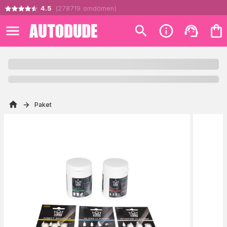
4.5
(
278719
omdömen
)
Paket