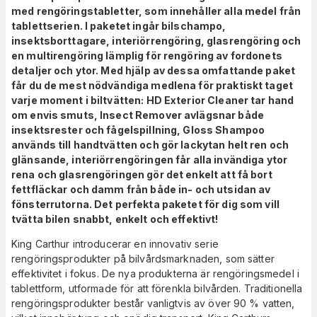
med rengöringstabletter, som innehåller alla medel från
tablettserien. I paketet ingår bilschampo,
insektsborttagare, interiörrengöring, glasrengöring och
en multirengöring lämplig för rengöring av fordonets
detaljer och ytor. Med hjälp av dessa omfattande paket
får du de mest nödvändiga medlena för praktiskt taget
varje moment i biltvätten: HD Exterior Cleaner tar hand
om envis smuts, Insect Remover avlägsnar både
insektsrester och fågelspillning, Gloss Shampoo
används till handtvätten och gör lackytan helt ren och
glänsande, interiörrengöringen får alla invändiga ytor
rena och glasrengöringen gör det enkelt att få bort
fettfläckar och damm från både in- och utsidan av
fönsterrutorna. Det perfekta paketet för dig som vill
tvätta bilen snabbt, enkelt och effektivt!
King Carthur introducerar en innovativ serie
rengöringsprodukter på bilvårdsmarknaden, som sätter
effektivitet i fokus. De nya produkterna är rengöringsmedel i
tablettform, utformade för att förenkla bilvården. Traditionella
rengöringsprodukter består vanligtvis av över 90 % vatten,