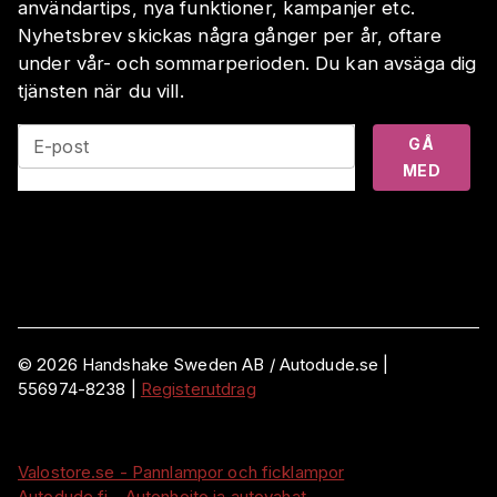
användartips, nya funktioner, kampanjer etc.
Nyhetsbrev skickas några gånger per år, oftare
under vår- och sommarperioden. Du kan avsäga dig
tjänsten när du vill.
GÅ
E-post
MED
©
2026
Handshake Sweden AB
/ Autodude.se |
556974-8238
|
Registerutdrag
Valostore.se - Pannlampor och ficklampor
Autodude.fi - Autonhoito ja autovahat