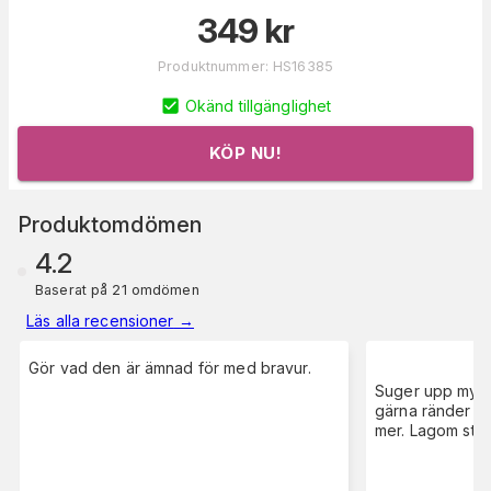
349
kr
Produktnummer
:
HS16385
Okänd tillgänglighet
KÖP NU!
Produktomdömen
4.2
Baserat på 21 omdömen
Läs alla recensioner
→
Gör vad den är ämnad för med bravur.
Suger upp myck
gärna ränder so
mer. Lagom stor