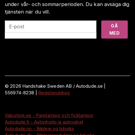
under vår- och sommarperioden. Du kan avsäga dig
tjänsten när du vill.
GÅ
E-post
MED
©
2026
Handshake Sweden AB
/ Autodude.se |
556974-8238
|
Registerutdrag
Valostore.se - Pannlampor och ficklampor
Autodude.fi - Autonhoito ja autovahat
Autodude.no - Bilpleie og bilvoks