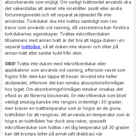
absorberande som möjligt. Om vanligt tvättmedel används ska
det säkerställas att ämnet inte innehåller zeolit ​​eller andra
förtunningsmedel och ett separat sköljmedel får inte
användas. Torkdukar ska inte tvättas samtidigt som t.ex.
trasor som används vid vaxning, då vaxresterna kan förstöra
torkdukarnas egenskaper. Tvättas mikrofiberduken
tillsammans med annan tvätt är det bra att lägga duken i en
separat
tvättpåse
, så att duken inte skaver och sliter på
annan tvätt eller samlar ludd från dem.
OBS!
Tvätta inte duken med mikrofiberdukar eller
applikatorer som används vid vaxning, eftersom vaxet som
frigörs från dem kan täppa till trasan. Använd inte heller
sköljmedel, eftersom det kan minska absorptionsförmågan
hos tyget. Om absorberingsförmågan minskar orsakas det
oftast av att fibrerna blockerats. En mikrofiberduk som blivit
väldigt smutsig kanske inte rengörs ordentligt i 30 grader,
men kräver en tvätttemperatur som är högre än de givna
tvättråden för att rengöras. Att använda en temperatur som är
högre än tvättråden har dock sina risker, speciellt
mikrofiberdukar som tvättas i en låg temperatur på 30 grader
kan lätt krympa (eller på annat sätt drabbas) när