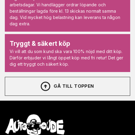
arbetsdagar. Vi handlägger ordrar löpande och
beställningar lagda före kl. 13 skickas normalt samma
dag. Vid mycket hög belastning kan leverans ta någon
dag extra.
Tryggt & säkert köp
Vi vill att du som kund ska vara 100% nöjd med ditt köp.
Därför erbjuder vi långt öppet köp med fri retur! Det ger
dig ett tryggt och säkert köp.
GÅ TILL TOPPEN