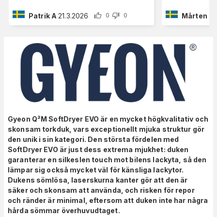
Patrik A
21.3.2026
Mårten H
0
0
Gyeon Q²M SoftDryer EVO är en mycket högkvalitativ och
skonsam torkduk, vars exceptionellt mjuka struktur gör
den unik i sin kategori. Den största fördelen med
SoftDryer EVO är just dess extrema mjukhet: duken
garanterar en silkeslen touch mot bilens lackyta, så den
lämpar sig också mycket väl för känsliga lackytor.
Dukens sömlösa, laserskurna kanter gör att den är
säker och skonsam att använda, och risken för repor
och ränder är minimal, eftersom att duken inte har några
hårda sömmar överhuvudtaget.