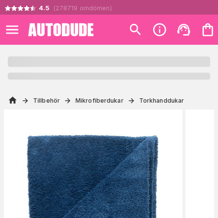
4.5
(
278719
omdömen
)
Tillbehör
Mikrofiberdukar
Torkhanddukar