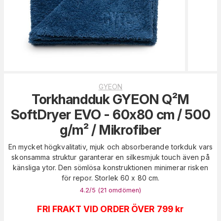
GYEON
Torkhandduk GYEON Q²M
SoftDryer EVO - 60x80 cm / 500
g/m² / Mikrofiber
En mycket högkvalitativ, mjuk och absorberande torkduk vars
skonsamma struktur garanterar en silkesmjuk touch även på
känsliga ytor. Den sömlösa konstruktionen minimerar risken
för repor. Storlek 60 x 80 cm.
4.2
/5 (
21
omdömen
)
FRI FRAKT VID ORDER ÖVER 799 kr