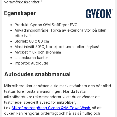
varumärkesidentitet."
Egenskaper
Produkt: Gyeon Q²M SoftDryer EVO
Anvädningsområde: Torka av exteriöra ytor på bilen
efter tvätt
Storlek: 60 x 80 cm
Maskintvätt 30°C, bör ej torktumlas eller strykas!
Mycket mjuk och skonsam
Laserskurna kanter
Importör: Autodude
Autodudes snabbmanual
Mikrofiberdukar är nästan alltid maskintvättbara och bör alltid
tvättas före första användningen. När du tvättar
mikrofiberdukar rekommenderar vi att du använder ett
tvättmedel speciellt avsett för mikrofiber,
t.ex
Mikrofiberrengöring Gyeon Q²M TowelWash
, så att
duken kan rengöras ordentligt och hållas så fluffig och