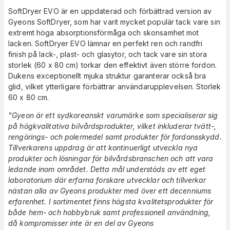
SoftDryer EVO är en uppdaterad och förbättrad version av
Gyeons SoftDryer, som har varit mycket populär tack vare sin
extremt höga absorptionsförmåga och skonsamhet mot
lacken. SoftDryer EVO lämnar en perfekt ren och randfri
finish på lack-, plast- och glasytor, och tack vare sin stora
storlek (60 x 80 cm) torkar den effektivt även större fordon.
Dukens exceptionellt mjuka struktur garanterar också bra
glid, vilket ytterligare förbättrar användarupplevelsen. Storlek
60 x 80 cm.
"Gyeon är ett sydkoreanskt varumärke som specialiserar sig
på högkvalitativa bilvårdsprodukter, vilket inkluderar tvätt-,
rengörings- och polermedel samt produkter för fordonsskydd.
Tillverkarens uppdrag är att kontinuerligt utveckla nya
produkter och lösningar för bilvårdsbranschen och att vara
ledande inom området. Detta mål understöds av ett eget
laboratorium där erfarna forskare utvecklar och tillverkar
nästan alla av Gyeons produkter med över ett decenniums
erfarenhet. I sortimentet finns högsta kvalitetsprodukter för
både hem- och hobbybruk samt professionell användning,
då kompromisser inte är en del av Gyeons