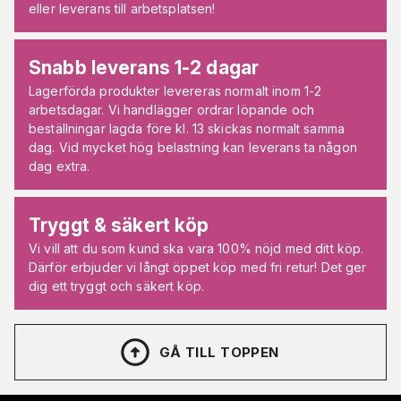
eller leverans till arbetsplatsen!
Snabb leverans 1-2 dagar
Lagerförda produkter levereras normalt inom 1-2
arbetsdagar. Vi handlägger ordrar löpande och
beställningar lagda före kl. 13 skickas normalt samma
dag. Vid mycket hög belastning kan leverans ta någon
dag extra.
Tryggt & säkert köp
Vi vill att du som kund ska vara 100% nöjd med ditt köp.
Därför erbjuder vi långt öppet köp med fri retur! Det ger
dig ett tryggt och säkert köp.
GÅ TILL TOPPEN