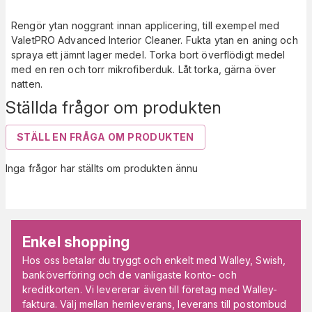
Rengör ytan noggrant innan applicering, till exempel med
ValetPRO Advanced Interior Cleaner. Fukta ytan en aning och
spraya ett jämnt lager medel. Torka bort överflödigt medel
med en ren och torr mikrofiberduk. Låt torka, gärna över
natten.
Ställda frågor om produkten
STÄLL EN FRÅGA OM PRODUKTEN
Inga frågor har ställts om produkten ännu
Enkel shopping
Hos oss betalar du tryggt och enkelt med Walley, Swish,
banköverföring och de vanligaste konto- och
kreditkorten. Vi levererar även till företag med Walley-
faktura. Välj mellan hemleverans, leverans till postombud