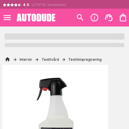
4.5
(
278719
omdömen
)
Interiör
Textilvård
Textilimpregnering