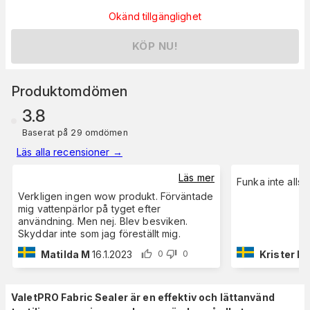
Okänd tillgänglighet
KÖP NU!
Produktomdömen
3.8
Baserat på 29 omdömen
Läs alla recensioner
→
Läs mer
Funka inte alls!!
Verkligen ingen wow produkt. Förväntade
mig vattenpärlor på tyget efter
användning. Men nej. Blev besviken.
Skyddar inte som jag föreställt mig.
Matilda M
16.1.2023
Krister N
0
0
ValetPRO Fabric Sealer är en effektiv och lättanvänd