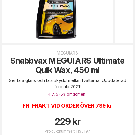
MEGUIARS
Snabbvax MEGUIARS Ultimate
Quik Wax, 450 ml
Ger bra glans och bra skydd mellan tvättarna. Uppdaterad
formula 2021!
4.7
/5 (
53
omdömen
)
FRI FRAKT VID ORDER ÖVER 799 kr
229
kr
Produktnummer
:
HS3197