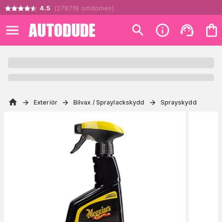
4.5
(
278719
omdömen
)
Exteriör
Bilvax / Spraylackskydd
Sprayskydd