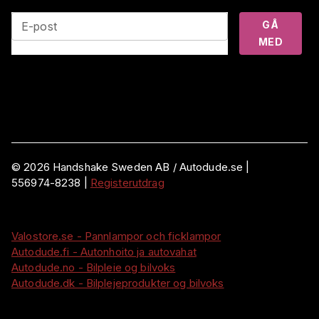
GÅ
E-post
MED
©
2026
Handshake Sweden AB
/ Autodude.se |
556974-8238
|
Registerutdrag
Valostore.se - Pannlampor och ficklampor
Autodude.fi - Autonhoito ja autovahat
Autodude.no - Bilpleie og bilvoks
Autodude.dk - Bilplejeprodukter og bilvoks