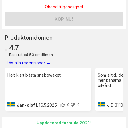
Okänd tillgänglighet
KÖP NU!
Produktomdömen
4.7
Baserat på 53 omdömen
Läs alla recensioner
→
Helt klart bästa snabbwaxet
Som alltid, der
merikanarna vet
bilvård.
Jan-olof L
16.5.2025
J D
31.10.2
0
0
Uppdaterad formula 2021!