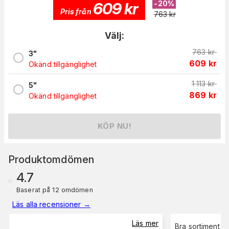
609
kr
-
20
%
Pris från
763
kr
Välj:
763
kr
3"
609
kr
Okänd tillgänglighet
1 113
kr
5"
869
kr
Okänd tillgänglighet
KÖP NU!
Produktomdömen
4.7
Baserat på 12 omdömen
Läs alla recensioner
→
Läs mer
Bra sortiment !