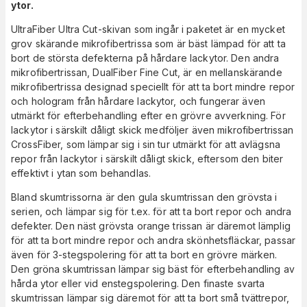
ytor.
UltraFiber Ultra Cut-skivan som ingår i paketet är en mycket
grov skärande mikrofibertrissa som är bäst lämpad för att ta
bort de största defekterna på hårdare lackytor. Den andra
mikrofibertrissan, DualFiber Fine Cut, är en mellanskärande
mikrofibertrissa designad speciellt för att ta bort mindre repor
och hologram från hårdare lackytor, och fungerar även
utmärkt för efterbehandling efter en grövre avverkning. För
lackytor i särskilt dåligt skick medföljer även mikrofibertrissan
CrossFiber, som lämpar sig i sin tur utmärkt för att avlägsna
repor från lackytor i särskilt dåligt skick, eftersom den biter
effektivt i ytan som behandlas.
Bland skumtrissorna är den gula skumtrissan den grövsta i
serien, och lämpar sig för t.ex. för att ta bort repor och andra
defekter. Den näst grövsta orange trissan är däremot lämplig
för att ta bort mindre repor och andra skönhetsfläckar, passar
även för 3-stegspolering för att ta bort en grövre märken.
Den gröna skumtrissan lämpar sig bäst för efterbehandling av
hårda ytor eller vid enstegspolering. Den finaste svarta
skumtrissan lämpar sig däremot för att ta bort små tvättrepor,