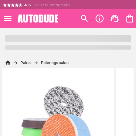
4.5
(
278719
omdömen
)
Paket
Poleringspaket