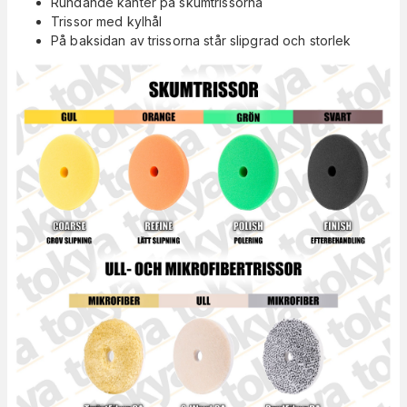
Rundande kanter på skumtrissorna
Trissor med kylhål
På baksidan av trissorna står slipgrad och storlek