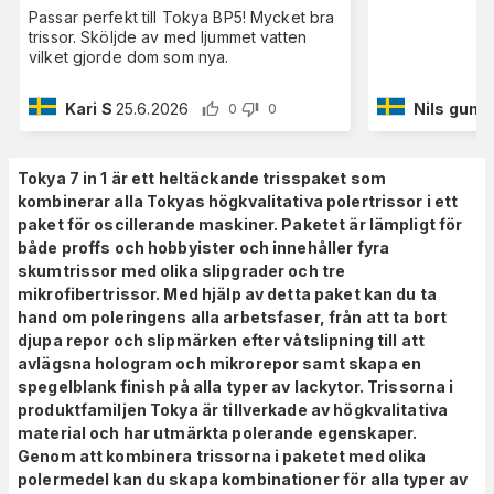
Passar perfekt till Tokya BP5! Mycket bra
trissor. Sköljde av med ljummet vatten
vilket gjorde dom som nya.
Kari S
25.6.2026
Nils gunn
0
0
Tokya 7 in 1 är ett heltäckande trisspaket som
kombinerar alla Tokyas högkvalitativa polertrissor i ett
paket för oscillerande maskiner. Paketet är lämpligt för
både proffs och hobbyister och innehåller fyra
skumtrissor med olika slipgrader och tre
mikrofibertrissor. Med hjälp av detta paket kan du ta
hand om poleringens alla arbetsfaser, från att ta bort
djupa repor och slipmärken efter våtslipning till att
avlägsna hologram och mikrorepor samt skapa en
spegelblank finish på alla typer av lackytor. Trissorna i
produktfamiljen Tokya är tillverkade av högkvalitativa
material och har utmärkta polerande egenskaper.
Genom att kombinera trissorna i paketet med olika
polermedel kan du skapa kombinationer för alla typer av