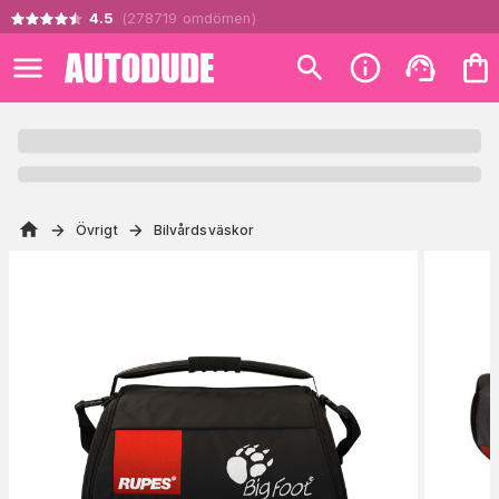
4.5
(
278719
omdömen
)
Övrigt
Bilvårdsväskor