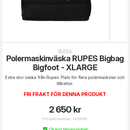
RUPES
Polermaskinväska RUPES Bigbag
Bigfoot - XLARGE
Extra stor väska från Rupes. Plats för flera polermaskiner och
tillbehör.
FRI FRAKT FÖR DENNA PRODUKT
2 650
kr
Produktnummer
:
HS5696
Okänd tillgänglighet