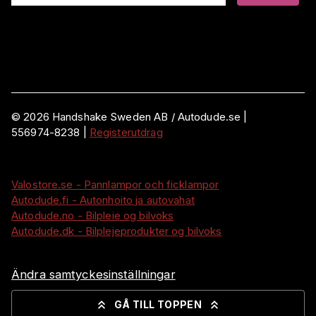
©
2026
Handshake Sweden AB
/ Autodude.se |
556974-8238
|
Registerutdrag
Valostore.se - Pannlampor och ficklampor
Autodude.fi - Autonhoito ja autovahat
Autodude.no - Bilpleie og bilvoks
Autodude.dk - Bilplejeprodukter og bilvoks
Ändra samtyckesinställningar
GÅ TILL TOPPEN