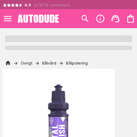
4.5
(
278719
omdömen
)
Övrigt
Båtvård
Båtpolering