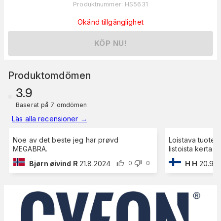
Produktnummer
:
HS5631
Okänd tillgänglighet
KÖP NU!
Produktomdömen
3.9
Baserat på 7 omdömen
Läs alla recensioner
→
Noe av det beste jeg har prøvd
Loistava tuote, 
MEGABRA.
listoista kerta p
Bjørn øivind R
21.8.2024
H H
20.9.2
0
0