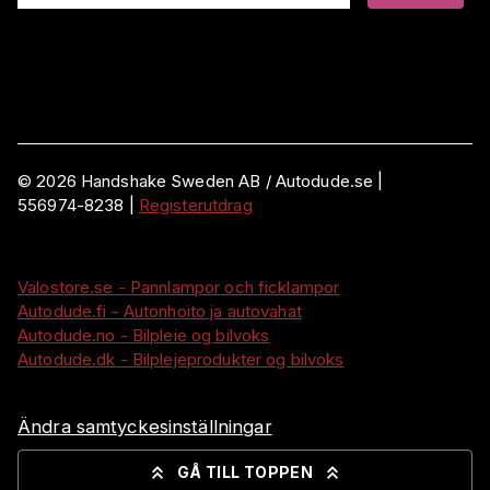
©
2026
Handshake Sweden AB
/ Autodude.se |
556974-8238
|
Registerutdrag
Valostore.se - Pannlampor och ficklampor
Autodude.fi - Autonhoito ja autovahat
Autodude.no - Bilpleie og bilvoks
Autodude.dk - Bilplejeprodukter og bilvoks
Ändra samtyckesinställningar
GÅ TILL TOPPEN