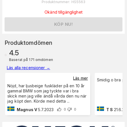
Produktnummer
:
HS5563
Okänd tillgänglighet
KÖP NU!
Produktomdömen
4.5
Baserat på 171 omdömen
Läs alla recensioner
→
Läs mer
Smidig o bra p
Nöjd, har ljusbeige fuskläder på en 10 år
gammal BMW som jag tyckte var i bra
skick men jag ville ändå vårda den nu när
jag köpt den. Körde med detta
...
Magnus V
5.7.2023
T S
21.6.2
0
0