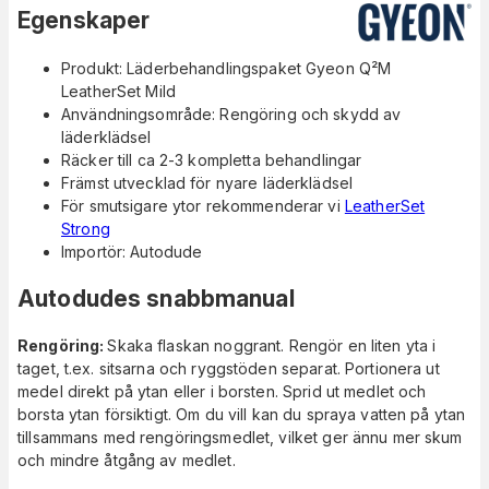
Egenskaper
Produkt: Läderbehandlingspaket Gyeon Q²M
LeatherSet Mild
Användningsområde: Rengöring och skydd av
läderklädsel
Räcker till ca 2-3 kompletta behandlingar
Främst utvecklad för nyare läderklädsel
För smutsigare ytor rekommenderar vi
LeatherSet
Strong
Importör: Autodude
Autodudes snabbmanual
Rengöring:
Skaka flaskan noggrant. Rengör en liten yta i
taget, t.ex. sitsarna och ryggstöden separat. Portionera ut
medel direkt på ytan eller i borsten. Sprid ut medlet och
borsta ytan försiktigt. Om du vill kan du spraya vatten på ytan
tillsammans med rengöringsmedlet, vilket ger ännu mer skum
och mindre åtgång av medlet.