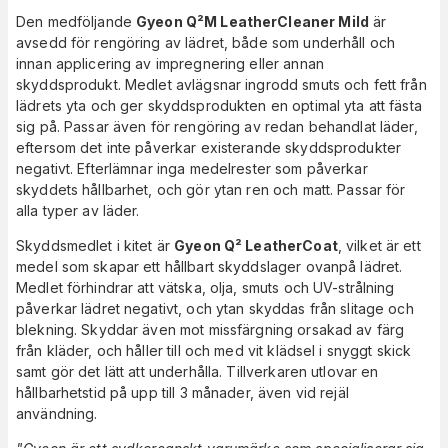
Den medföljande
Gyeon Q²M LeatherCleaner Mild
är
avsedd för rengöring av lädret, både som underhåll och
innan applicering av impregnering eller annan
skyddsprodukt. Medlet avlägsnar ingrodd smuts och fett från
lädrets yta och ger skyddsprodukten en optimal yta att fästa
sig på. Passar även för rengöring av redan behandlat läder,
eftersom det inte påverkar existerande skyddsprodukter
negativt. Efterlämnar inga medelrester som påverkar
skyddets hållbarhet, och gör ytan ren och matt. Passar för
alla typer av läder.
Skyddsmedlet i kitet är
Gyeon Q² LeatherCoat
, vilket är ett
medel som skapar ett hållbart skyddslager ovanpå lädret.
Medlet förhindrar att vätska, olja, smuts och UV-strålning
påverkar lädret negativt, och ytan skyddas från slitage och
blekning. Skyddar även mot missfärgning orsakad av färg
från kläder, och håller till och med vit klädsel i snyggt skick
samt gör det lätt att underhålla. Tillverkaren utlovar en
hållbarhetstid på upp till 3 månader, även vid rejäl
användning.