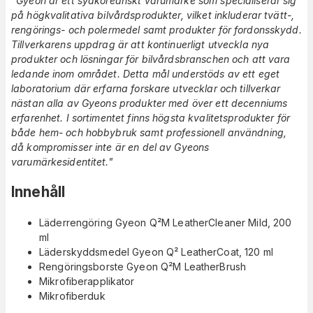
"Gyeon är ett sydkoreanskt varumärke som specialiserar sig
på högkvalitativa bilvårdsprodukter, vilket inkluderar tvätt-,
rengörings- och polermedel samt produkter för fordonsskydd.
Tillverkarens uppdrag är att kontinuerligt utveckla nya
produkter och lösningar för bilvårdsbranschen och att vara
ledande inom området. Detta mål understöds av ett eget
laboratorium där erfarna forskare utvecklar och tillverkar
nästan alla av Gyeons produkter med över ett decenniums
erfarenhet. I sortimentet finns högsta kvalitetsprodukter för
både hem- och hobbybruk samt professionell användning,
då kompromisser inte är en del av Gyeons
varumärkesidentitet."
Innehåll
Läderrengöring Gyeon Q²M LeatherCleaner Mild, 200
ml
Läderskyddsmedel Gyeon Q² LeatherCoat, 120 ml
Rengöringsborste Gyeon Q²M LeatherBrush
Mikrofiberapplikator
Mikrofiberduk