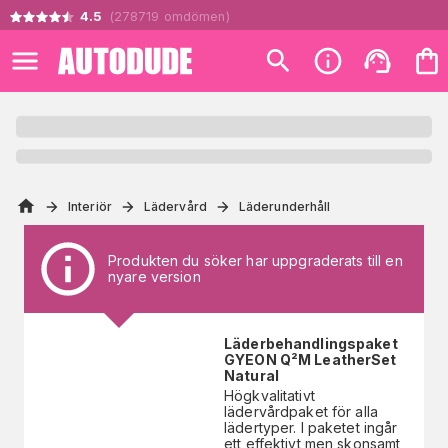
4.5
(
278719
omdömen
)
Interiör
Lädervård
Läderunderhåll
Produkten du söker har uppgraderats till en
nyare version
Läderbehandlingspaket
GYEON Q²M LeatherSet
Natural
Högkvalitativt
lädervårdpaket för alla
lädertyper. I paketet ingår
ett effektivt men skonsamt