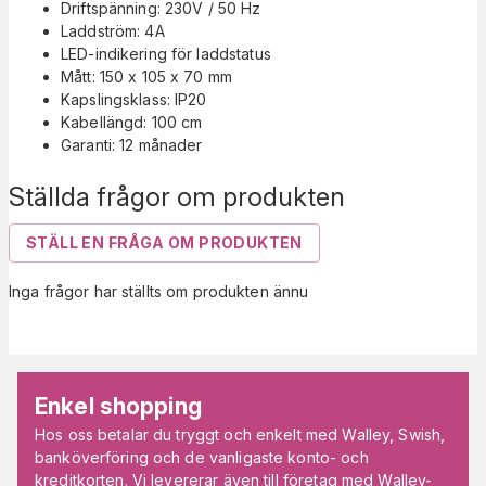
Driftspänning: 230V / 50 Hz
Laddström: 4A
LED-indikering för laddstatus
Mått: 150 x 105 x 70 mm
Kapslingsklass: IP20
Kabellängd: 100 cm
Garanti: 12 månader
Ställda frågor om produkten
STÄLL EN FRÅGA OM PRODUKTEN
Inga frågor har ställts om produkten ännu
Enkel shopping
Hos oss betalar du tryggt och enkelt med Walley, Swish,
banköverföring och de vanligaste konto- och
kreditkorten. Vi levererar även till företag med Walley-