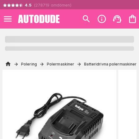
4.5
(
278719
omdömen
)
Polering
Polermaskiner
Batteridrivna polermaskiner