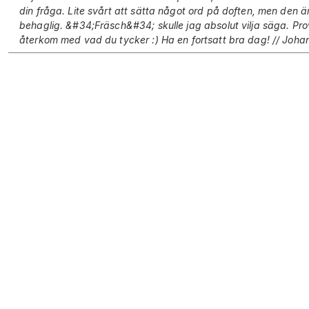
din fråga. Lite svårt att sätta något ord på doften, men den 
behaglig. &#34;Fräsch&#34; skulle jag absolut vilja säga. Pr
återkom med vad du tycker :) Ha en fortsatt bra dag! // Joha