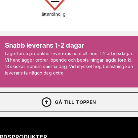
lättantändlig
Snabb leverans 1-2 dagar
Lagerförda produkter levereras normalt inom 1-2 arbetsdagar.
Vi handlägger ordrar löpande och beställningar lagda före kl.
13 skickas normalt samma dag. Vid mycket hög belastning kan
leverans ta någon dag extra.
GÅ TILL TOPPEN
VÅRDSPRODUKTER