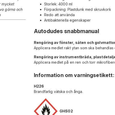
är mycket
Storlek: 4000 ml
ova gärna och
Förpackning: Plastdunk med skruvkork
n
Redo att använda
Antibakteriella egenskaper
Autodudes snabbmanual
Rengöring av fönster, säten och golvmatto
Applicera medlet rakt ytan som ska behandlas 
Rengöring av instrumentbräda, plastdetal
Applicera medlet på en ren och torr mikrofibe
Information om varningsetikett
:
H226
Brandfarlig vätska och ånga.
GHS02