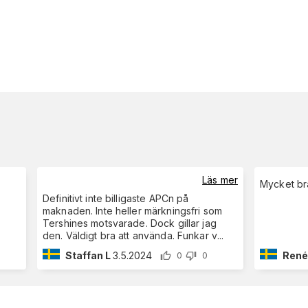
Läs mer
Mycket br
Definitivt inte billigaste APCn på
maknaden. Inte heller märkningsfri som
Tershines motsvarade. Dock gillar jag
den. Väldigt bra att använda. Funkar v
...
Staffan L
3.5.2024
René
0
0
0