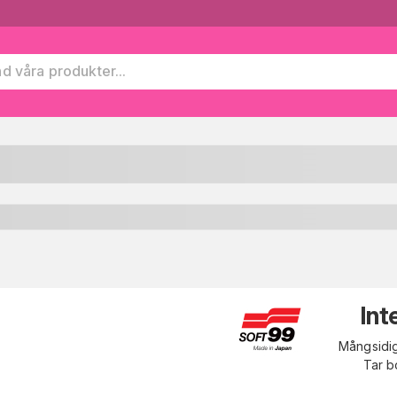
Int
Mångsidig
Tar b