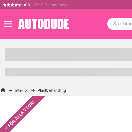
4.5
(
278719
omdömen
)
Interiör
Plastbehandling
✅ FÖR ALLA YTOR!