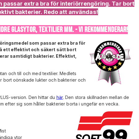
passar extra bra för interiörrengöring. Tar bort
ektivt bakterier. Redo att användas!
INDRE GLASYTOR, TEXTILIER MM. - VI REKOMMENDERAR!
göringsmedel som passar extra bra för
å ett effektivt och säkert sätt bort
rar samtidigt bakterier. Effektivt,
an och till och med textilier. Medlets
tar bort oönskade lukter och bakterier och
PLUS-version. Den hittar du
här
. Den stora skillnaden mellan de
m efter sig som håller bakterier borta i ungefär en vecka.
ist
ndiga ytor