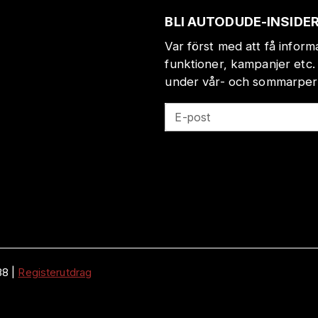
BLI AUTODUDE-INSIDE
Var först med att få infor
funktioner, kampanjer etc.
under vår- och sommarperio
E-post
38
|
Registerutdrag