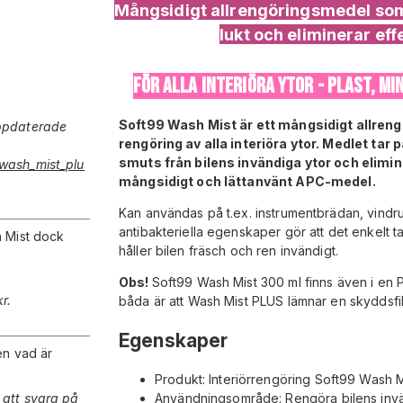
Mångsidigt allrengöringsmedel som 
lukt och eliminerar eff
FÖR ALLA INTERIÖRA YTOR - PLAST, M
Soft99 Wash Mist är ett m
ångsidigt allren
uppdaterade
rengöring av alla interiöra ytor. Medlet tar p
smuts från bilens invändiga ytor och elimine
_wash_mist_plu
mångsidigt och lättanvänt APC-medel.
Kan användas på t.ex. instrumentbrädan, vindrut
antibakteriella egenskaper gör att det enkelt 
h Mist dock
håller bilen fräsch och ren invändigt.
Obs!
Soft99 Wash Mist 300 ml finns även i en 
r.
båda är att Wash Mist PLUS lämnar en skyddsfil
Egenskaper
en vad är
Produkt: Interiörrengöring Soft99 Wash M
 att svara på
Användningsområde: Rengöra bilens invä