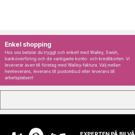
Enkel shopping
Hos oss betalar du tryggt och enkelt med Walley, Swish,
banköverföring och de vanligaste konto- och kreditkorten. Vi
levererar även till företag med Walley-faktura. Välj mellan
hemleverans, leverans till postombud eller leverans till
arbetsplatsen!
EXPERTEN PÅ BIL