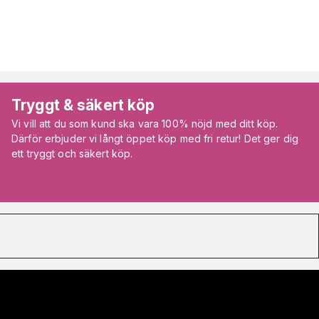
Tryggt & säkert köp
Vi vill att du som kund ska vara 100% nöjd med ditt köp.
Därför erbjuder vi långt öppet köp med fri retur! Det ger dig
ett tryggt och säkert köp.