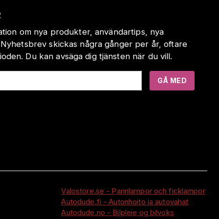
R
mation om nya produkter, användartips, nya
 Nyhetsbrev skickas några gånger per år, oftare
den. Du kan avsäga dig tjänsten när du vill.
GÅ MED
Valostore.se - Pannlampor och ficklampor
Autodude.fi - Autonhoito ja autovahat
Autodude.no - Bilpleie og bilvoks