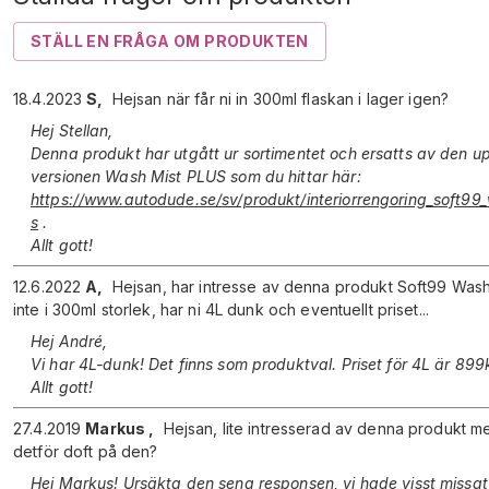
STÄLL EN FRÅGA OM PRODUKTEN
18.4.2023
S
,
Hejsan när får ni in 300ml flaskan i lager igen?
Hej Stellan,
Denna produkt har utgått ur sortimentet och ersatts av den 
versionen Wash Mist PLUS som du hittar här:
https://www.autodude.se/sv/produkt/interiorrengoring_soft99
s
.
Allt gott!
12.6.2022
A
,
Hejsan, har intresse av denna produkt Soft99 Was
inte i 300ml storlek, har ni 4L dunk och eventuellt priset...
Hej André,
Vi har 4L-dunk! Det finns som produktval. Priset för 4L är 899k
Allt gott!
27.4.2019
Markus
,
Hejsan, lite intresserad av denna produkt m
detför doft på den?
Hej Markus! Ursäkta den sena responsen, vi hade visst missat