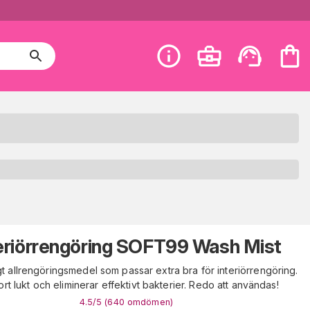
eriörrengöring SOFT99 Wash Mist
t allrengöringsmedel som passar extra bra för interiörrengöring.
ort lukt och eliminerar effektivt bakterier. Redo att användas!
4.5
/5 (
640
omdömen
)