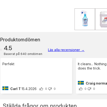
Produktomdömen
4.5
Läs alla recensioner
→
Baserat på 640 omdömen
Perfekt
It cleans... Nothing
does the trick.
Craig norma
Carl T
15.4.2026
0
0
0
0
Ställda frågor om produkten