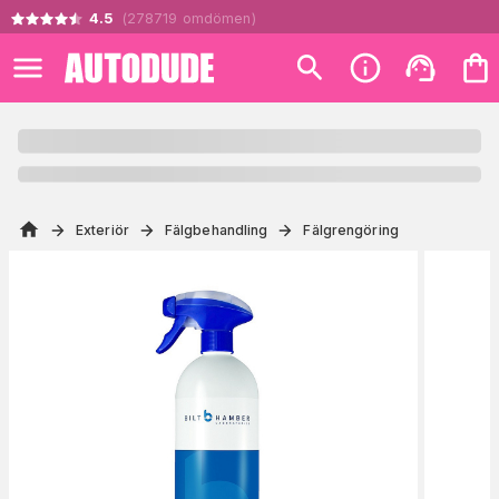
4.5
(
278719
omdömen
)
Exteriör
Fälgbehandling
Fälgrengöring