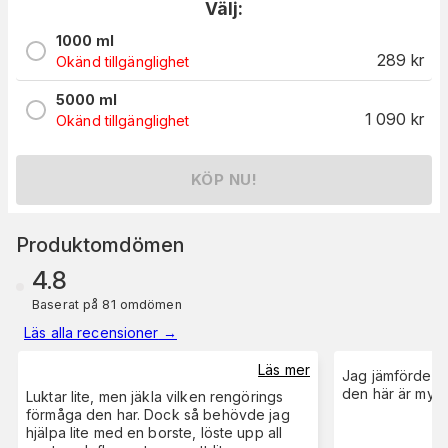
Välj:
1000 ml
289
kr
Okänd tillgänglighet
5000 ml
1 090
kr
Okänd tillgänglighet
KÖP NU!
Produktomdömen
4.8
Baserat på 81 omdömen
Läs alla recensioner
→
Läs mer
Jag jämförde d
den här är myck
Luktar lite, men jäkla vilken rengörings
förmåga den har. Dock så behövde jag
hjälpa lite med en borste, löste upp all