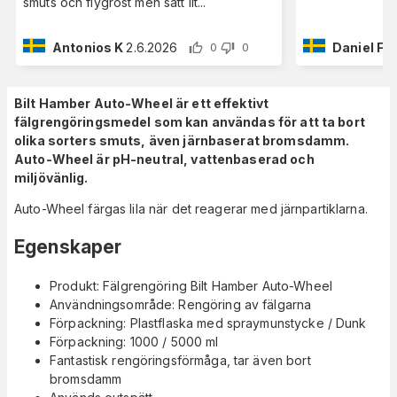
smuts och flygrost men satt lit
...
Antonios K
2.6.2026
Daniel F
2
0
0
Bilt Hamber Auto-Wheel är ett effektivt
fälgrengöringsmedel som kan användas för att ta bort
olika sorters smuts, även järnbaserat bromsdamm.
Auto-Wheel är pH-neutral, vattenbaserad och
miljövänlig.
Auto-Wheel färgas lila när det reagerar med järnpartiklarna.
Egenskaper
Produkt: Fälgrengöring Bilt Hamber Auto-Wheel
Användningsområde: Rengöring av fälgarna
Förpackning: Plastflaska med spraymunstycke / Dunk
Förpackning: 1000 / 5000 ml
Fantastisk rengöringsförmåga, tar även bort
bromsdamm