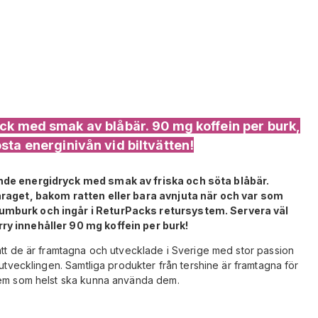
ck med smak av blåbär. 90 mg koffein per burk,
osta energinivån vid biltvätten!
ande energidryck med smak av friska och söta blåbär.
garaget, bakom ratten eller bara avnjuta när och var som
iumburk och ingår i ReturPacks retursystem. Servera väl
ry innehåller 90 mg koffein per burk!
att de är framtagna och utvecklade i Sverige med stor passion
 utvecklingen. Samtliga produkter från tershine är framtagna för
vem som helst ska kunna använda dem.