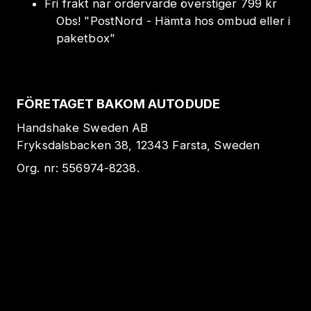
Fri frakt när ordervärde överstiger 799 kr
Obs!
"
PostNord - Hämta hos ombud eller i
paketbox
"
FÖRETAGET BAKOM AUTODUDE
Handshake Sweden AB
Fryksdalsbacken 38, 12343 Farsta, Sweden
Org. nr:
556974-8238
.