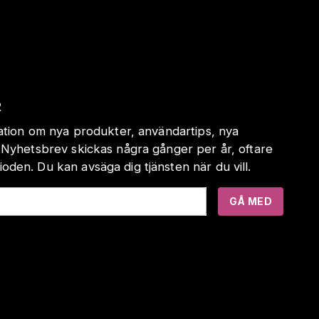
R
mation om nya produkter, användartips, nya
 Nyhetsbrev skickas några gånger per år, oftare
den. Du kan avsäga dig tjänsten när du vill.
GÅ MED