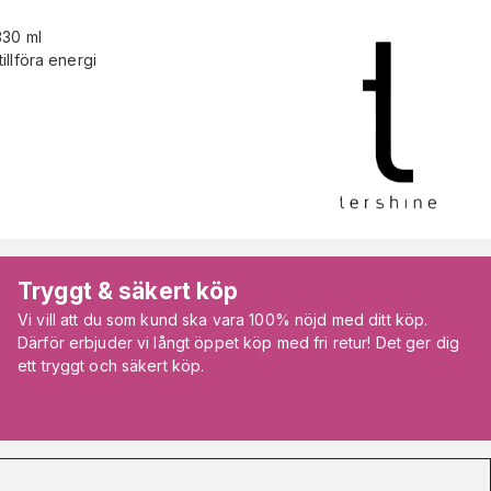
330 ml
llföra energi
Tryggt & säkert köp
Vi vill att du som kund ska vara 100% nöjd med ditt köp.
Därför erbjuder vi långt öppet köp med fri retur! Det ger dig
ett tryggt och säkert köp.