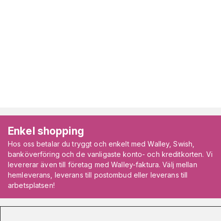
Enkel shopping
Hos oss betalar du tryggt och enkelt med Walley, Swish,
banköverföring och de vanligaste konto- och kreditkorten. Vi
levererar även till företag med Walley-faktura. Välj mellan
hemleverans, leverans till postombud eller leverans till
arbetsplatsen!