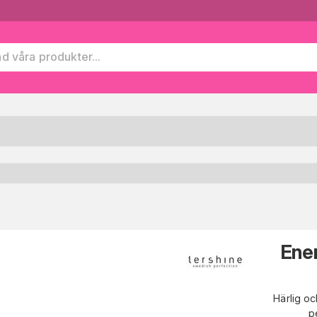
Ener
Härlig o
p