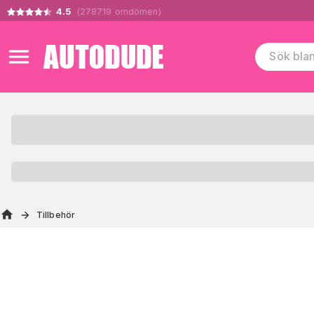
4.5
(
278719
omdömen
)
Tillbehör