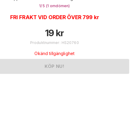
1
/5 (
1
omdömen
)
FRI FRAKT VID ORDER ÖVER 799 kr
19
kr
Produktnummer
:
HS20760
Okänd tillgänglighet
KÖP NU!