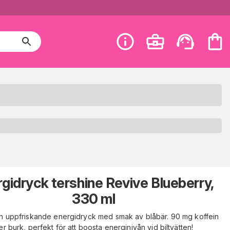
gidryck tershine Revive Blueberry,
330 ml
ch uppfriskande energidryck med smak av blåbär. 90 mg koffein
er burk, perfekt för att boosta energinivån vid biltvätten!