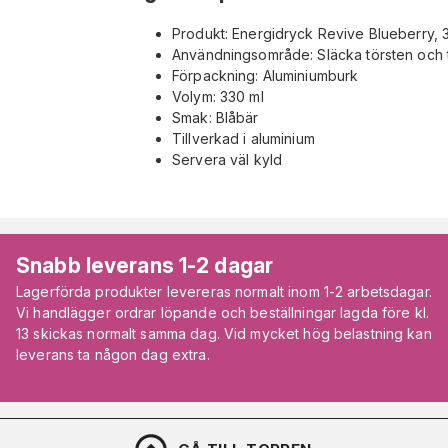
Produkt: Energidryck Revive Blueberry, 
Användningsområde: Släcka törsten och ti
Förpackning: Aluminiumburk
Volym: 330 ml
Smak: Blåbär
Tillverkad i aluminium
Servera väl kyld
Snabb leverans 1-2 dagar
Lagerförda produkter levereras normalt inom 1-2 arbetsdagar.
Vi handlägger ordrar löpande och beställningar lagda före kl.
13 skickas normalt samma dag. Vid mycket hög belastning kan
leverans ta någon dag extra.