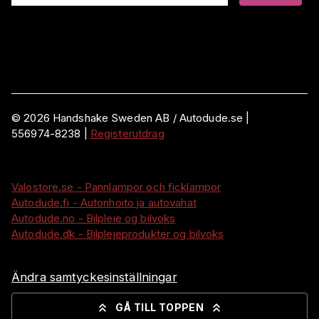
©
2026
Handshake Sweden AB
/ Autodude.se |
556974-8238
|
Registerutdrag
Valostore.se - Pannlampor och ficklampor
Autodude.fi - Autonhoito ja autovahat
Autodude.no - Bilpleie og bilvoks
Autodude.dk - Bilplejeprodukter og bilvoks
Ändra samtyckesinställningar
GÅ TILL TOPPEN