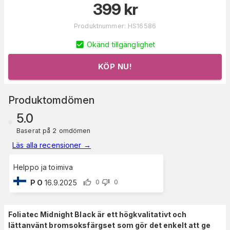
399
kr
Produktnummer
:
HS16586
Okänd tillgänglighet
KÖP NU!
Produktomdömen
5.0
Baserat på 2 omdömen
Läs alla recensioner
→
Helppo ja toimiva
P O
16.9.2025
0
0
Foliatec Midnight Black är ett högkvalitativt och
lättanvänt bromsoksfärgset som gör det enkelt att ge