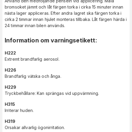
Använd den medföljande penseln vid applicering. Måla
bromsoket jämnt och låt färgen torka i cirka 15 minuter innan
nästa lager appliceras. Efter andra lagret ska färgen torka i
cirka 2 timmar innan hjulet monteras tillbaka. Låt färgen härda i
24 timmar innan bilen används.
Information om varningsetikett
:
H222
Extremt brandfarlig aerosol.
H226
Brandfarlig vätska och ånga.
H229
Tryckbehållare: Kan sprängas vid uppvärmning.
H315
Irriterar huden.
H319
Orsakar allvarlig ögonirritation.