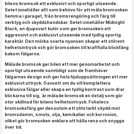
bilens bromsok ett exklusivt och sportigt utseende.
Setet innehåller allt som behövs för att måla bromsoken
hemma i garaget, från bromsrengöring och färg till
verktyg och skyddshandskar. Setet innehåller Midnight
Black, en djupsvart kulör som ger bromsoken ett
aggressivt och exklusivt utseende med tydlig sportig
karaktär. Den mörka svarta nyansen skapar ett stilrent
helhetsintryck och gör bromsoken till kraftfulla blickfång
bakom fälgarna.
Målade bromsok ger bilen ett mer genomarbetat och
sportigt utseende samtidigt som de framhäver
fälgarnas design och ger hela hjuluppsättningen ett mer
exklusivt uttryck. Oavsett om du vill komplettera
exklusiva fälgar eller skapa en tydlig kontrast som drar
blickarna till sig, är målade bromsok en detalj som gör
stor skillnad för bilens helhetsintryck. Foliatecs
bromsoksfärg ger dessutom ett slitstarkt skydd mot
bromsdamm, smuts, olja, kemikalier och korrosion,
vilket gör bromsoken enklare att hålla rena och snygga
över tid.