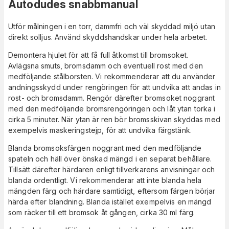
Autodudes snabbmanual
Utför målningen i en torr, dammfri och väl skyddad miljö utan
direkt solljus. Använd skyddshandskar under hela arbetet.
Demontera hjulet för att få full åtkomst till bromsoket.
Avlägsna smuts, bromsdamm och eventuell rost med den
medföljande stålborsten. Vi rekommenderar att du använder
andningsskydd under rengöringen för att undvika att andas in
rost- och bromsdamm. Rengör därefter bromsoket noggrant
med den medföljande bromsrengöringen och låt ytan torka i
cirka 5 minuter. När ytan är ren bör bromsskivan skyddas med
exempelvis maskeringstejp, för att undvika färgstänk.
Blanda bromsoksfärgen noggrant med den medföljande
spateln och häll över önskad mängd i en separat behållare.
Tillsätt därefter härdaren enligt tillverkarens anvisningar och
blanda ordentligt. Vi rekommenderar att inte blanda hela
mängden färg och härdare samtidigt, eftersom färgen börjar
härda efter blandning. Blanda istället exempelvis en mängd
som räcker till ett bromsok åt gången, cirka 30 ml färg.