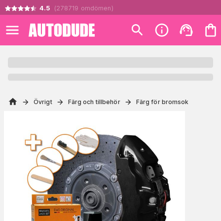
4.5
(
278719
omdömen
)
Övrigt
Färg och tillbehör
Färg för bromsok