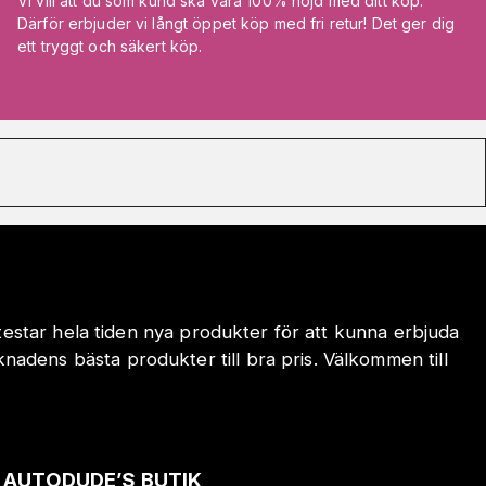
Vi vill att du som kund ska vara 100% nöjd med ditt köp.
Därför erbjuder vi långt öppet köp med fri retur! Det ger dig
ett tryggt och säkert köp.
 testar hela tiden nya produkter för att kunna erbjuda
adens bästa produkter till bra pris. Välkommen till
AUTODUDE’S BUTIK