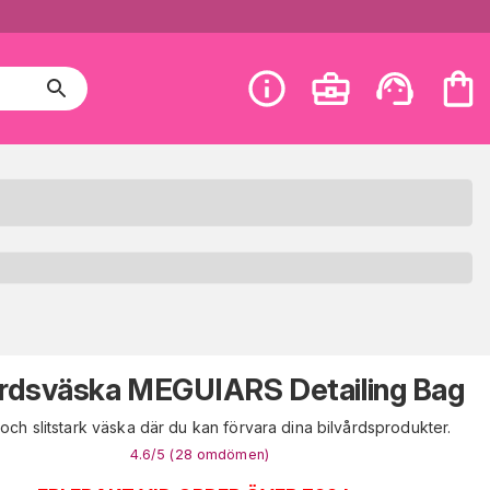
årdsväska MEGUIARS Detailing Bag
och slitstark väska där du kan förvara dina bilvårdsprodukter.
4.6
/5 (
28
omdömen
)