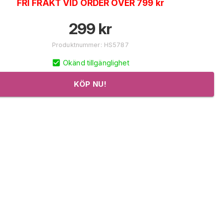
FRI FRAKT VID ORDER ÖVER 799 kr
299
kr
Produktnummer
:
HS5787
Okänd tillgänglighet
KÖP NU!