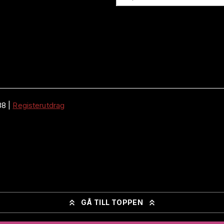
38
|
Registerutdrag
GÅ TILL TOPPEN