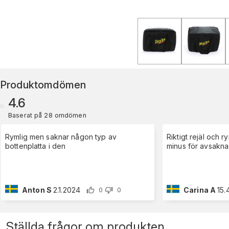
Produktomdömen
4.6
Baserat på 28 omdömen
Rymlig men saknar någon typ av
Riktigt rejäl och 
bottenplatta i den
minus för avsakna
Anton S
2.1.2024
Carina A
15.
0
0
Ställda frågor om produkten