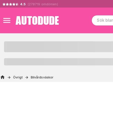
4.5
(
278719
omdömen
)
Övrigt
Bilvårdsväskor