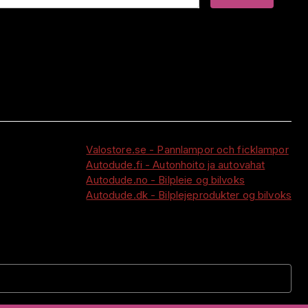
Valostore.se - Pannlampor och ficklampor
Autodude.fi - Autonhoito ja autovahat
Autodude.no - Bilpleie og bilvoks
Autodude.dk - Bilplejeprodukter og bilvoks