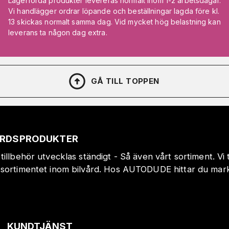
Lagerförda produkter levereras normalt inom 1-2 arbetsdagar.
Vi handlägger ordrar löpande och beställningar lagda före kl.
13 skickas normalt samma dag. Vid mycket hög belastning kan
leverans ta någon dag extra.
GÅ TILL TOPPEN
VÅRDSPRODUKTER
tillbehör utvecklas ständigt - Så även vårt sortiment. Vi
sortimentet inom bilvård. Hos AUTODUDE hittar du markn
!
KUNDTJÄNST