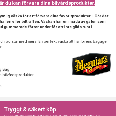
är du kan förvara dina bilvårdsprodukter.
ymlig väska för att förvara dina favoritprodukter i. Gör det
thallen eller bilträffen. Väskan har en insida av galon som
ed gummerade fötter under för att inte glida runt i
ter.
ng Bag
a bilvårdsprodukter
m
Tryggt & säkert köp