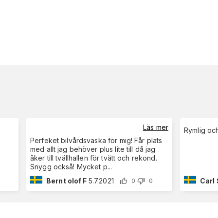
Läs mer
Rymlig och
Perfeket bilvårdsväska för mig! Får plats
med allt jag behöver plus lite till då jag
åker till tvällhallen för tvätt och rekond.
Snygg också! Mycket p
...
Bernt olof F
5.7.2021
Carl 
0
0