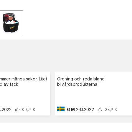
rymmer många saker. Litet
Ordning och reda bland
d av fack
bilvårdsprodukterna
4.2022
G M
26.1.2022
0
0
0
0