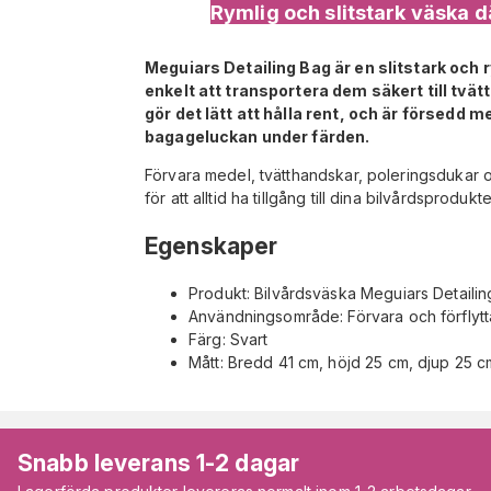
Rymlig och slitstark väska d
Meguiars Detailing Bag är en slitstark och r
enkelt att transportera dem säkert till tvät
gör det lätt att hålla rent, och är försedd m
bagageluckan under färden.
Förvara medel, tvätthandskar, poleringsdukar och borstar med mera. En perfekt väska att ha i bilens bagage
för att alltid ha tillgång till dina bilvårdsproduk
Egenskaper
Produkt: Bilvårdsväska Meguiars Detaili
Användningsområde: Förvara och förflytt
Färg: Svart
Mått: Bredd 41 cm, höjd 25 cm, djup 25 c
Snabb leverans 1-2 dagar