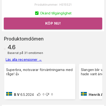
Produktnummer
:
HS15521
Okänd tillgänglighet
KÖP NU!
Produktomdömen
4.6
Baserat på 31 omdömen
Läs alla recensioner
→
Superbra, motsvarar förväntningarna med
Slangen blir var
råge! 👍
hade varit ändå 
B V
6.5.2024
Henrik A
9
0
0