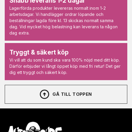
Snabb leverans 1-2 dagar
Lagerförda produkter levereras normalt inom 1-2
arbetsdagar. Vi handlägger ordrar löpande och
beställningar lagda före kl. 13 skickas normalt samma
dag. Vid mycket hög belastning kan leverans ta någon
dag extra.
Tryggt & säkert köp
Vi vill att du som kund ska vara 100% nöjd med ditt köp.
Därför erbjuder vi långt öppet köp med fri retur! Det ger
dig ett tryggt och säkert köp.
GÅ TILL TOPPEN