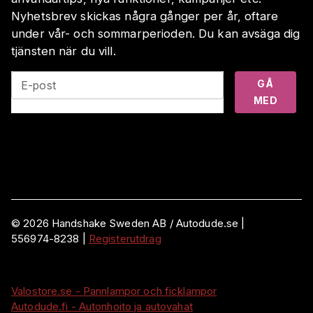
Nyhetsbrev skickas några gånger per år, oftare
under vår- och sommarperioden. Du kan avsäga dig
tjänsten när du vill.
GÅ
E-post
MED
©
2026
Handshake Sweden AB
/ Autodude.se |
556974-8238
|
Registerutdrag
Valostore.se - Pannlampor och ficklampor
Autodude.fi - Autonhoito ja autovahat