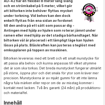
AD-42 har en flexibel 8 meter lång slang
och en strömkabel på 5 meter, vilket gör
att biltorken inte behöver flyttas mycket
under torkning. Vid behov kan den dock
enkelt flyttas från ena sidan av fordonet
till den andra på ett sätt som passar dig -
Antingen med hjälp av hjulen som roterar jämnt under
ramen eller med hjälp av det stadiga bärhandtaget. När
biltorken väl är placerad i ett lämpligt läge kan hjulen
låsas på plats. Blåskraften kan justeras steglöst med
omkopplaren på toppen av maskinen.
Biltorken levereras med ett brett och ett smalt munstycke för
att passa alla behov och kunna anpassas till vilket utrymme
det är som ska torkas. Det breda munstycket fungerar utmärkt
på större, öppna ytor och det smala för ytor som kräver mer
precision. Munstyckena är av mjukt gummi för att inte lämna
några fula märken eller repor om de av misstag kommer i
kontakt med lacken. Två års garanti (24 mån) på produktions-
och materialfel.
Innehåll