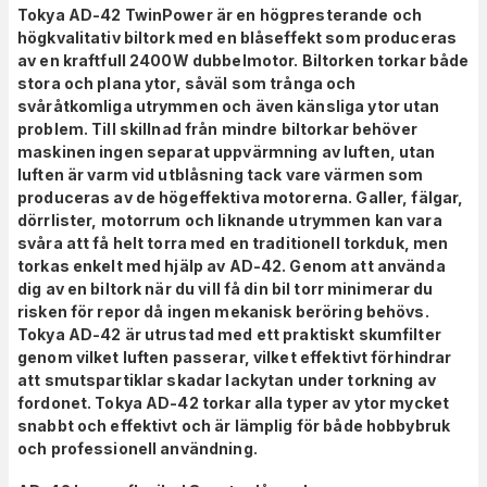
Tokya AD-42 TwinPower är en högpresterande och
högkvalitativ biltork med en blåseffekt som produceras
av en kraftfull 2400W dubbelmotor.
Biltorken torkar både
stora och plana ytor, såväl som trånga och
svåråtkomliga utrymmen och även känsliga ytor utan
problem. Till skillnad från mindre biltorkar behöver
maskinen ingen separat uppvärmning av luften, utan
luften är varm vid utblåsning tack vare värmen som
produceras av de högeffektiva motorerna. Galler, fälgar,
dörrlister, motorrum och liknande utrymmen kan vara
svåra att få helt torra med en traditionell torkduk, men
torkas enkelt med hjälp av AD-42. Genom att använda
dig av en biltork när du vill få din bil torr minimerar du
risken för repor då ingen mekanisk beröring behövs.
Tokya AD-42 är utrustad med ett praktiskt skumfilter
genom vilket luften passerar, vilket effektivt förhindrar
att smutspartiklar skadar lackytan under torkning av
fordonet. Tokya AD-42
torkar alla typer av ytor mycket
snabbt och effektivt och
är lämplig för både hobbybruk
och professionell användning.