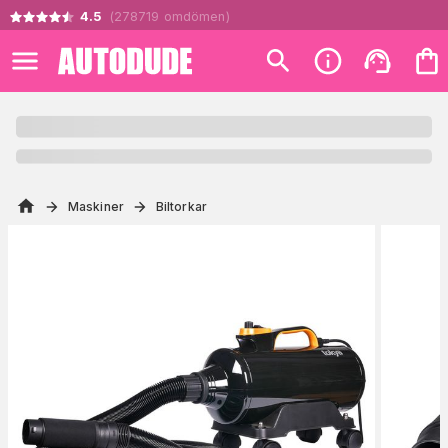
4.5
(
278719
omdömen
)
Maskiner
Biltorkar