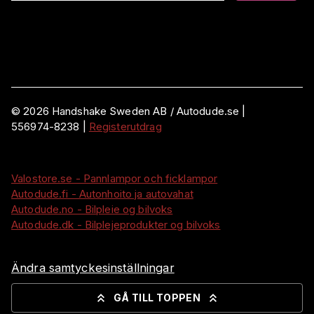
©
2026
Handshake Sweden AB
/ Autodude.se |
556974-8238
|
Registerutdrag
Valostore.se - Pannlampor och ficklampor
Autodude.fi - Autonhoito ja autovahat
Autodude.no - Bilpleie og bilvoks
Autodude.dk - Bilplejeprodukter og bilvoks
Ändra samtyckesinställningar
GÅ TILL TOPPEN