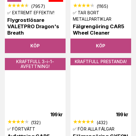
(
7957
)
(
1165
)
✅ EXTREMT EFFEKTIV!
✅ TAR BORT
METALLPARTIKLAR
Flygrostlösare
VALETPRO Dragon's
Fälgrengöring CAR5
Breath
Wheel Cleaner
KÖP
KÖP
KRAFTFULL 3-i-1-
KRAFTFULL PRESTANDA!
AVFETTNING!
199
kr
199
kr
(
132
)
(
432
)
✅ FÖRTVÄTT
✅ FÖR ALLA FÄLGAR