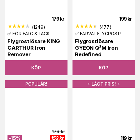
179
kr
199
kr
(
1249
)
(
477
)
✅ FÖR FÄLG & LACK!
✅ FARVÄL FLYGROST!
Flygrostlösare KING
Flygrostlösare
CARTHUR Iron
GYEON Q²M Iron
Remover
Redefined
KÖP
KÖP
POPULÄR!
⭐️ LÅGT PRIS! ⭐️
179
kr
-
15
%
152
kr
119
kr