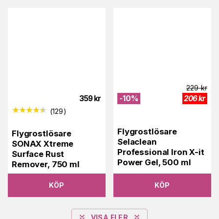
229
kr
359
kr
-
10
%
206
kr
(
129
)
Flygrostlösare
Flygrostlösare
Selaclean
SONAX Xtreme
Professional Iron X-it
Surface Rust
Power Gel, 500 ml
Remover, 750 ml
KÖP
KÖP
VISA FLER