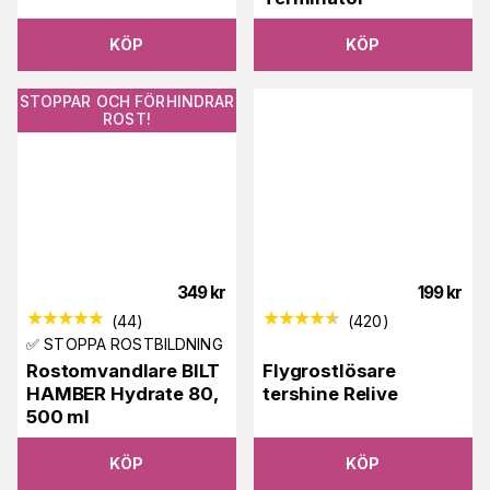
KÖP
KÖP
STOPPAR OCH FÖRHINDRAR
ROST!
349
kr
199
kr
(
44
)
(
420
)
✅ STOPPA ROSTBILDNING
Rostomvandlare BILT
Flygrostlösare
HAMBER Hydrate 80,
tershine Relive
500 ml
KÖP
KÖP