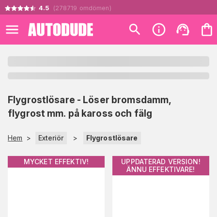
4.5
(
278719
omdömen
)
Flygrostlösare - Löser bromsdamm,
flygrost mm. på kaross och fälg
Hem
>
Exteriör
>
Flygrostlösare
MYCKET EFFEKTIV!
UPPDATERAD VERSION!
ÄNNU EFFEKTIVARE!