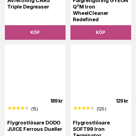
Avfettning CAR5
Fälgrengöring GYEON
Triple Degreaser
Q²M Iron
WheelCleaner
Redefined
KÖP
KÖP
189
kr
129
kr
(
15
)
(
125
)
Flygrostlösare DODO
Flygrostlösare
JUICE Ferrous Dueller
SOFT99 Iron
Terminator