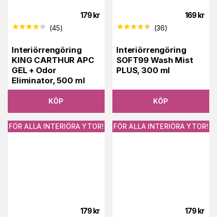
179
kr
169
kr
(
45
)
(
36
)
Interiörrengöring
Interiörrengöring
KING CARTHUR APC
SOFT99 Wash Mist
GEL + Odor
PLUS, 300 ml
Eliminator, 500 ml
KÖP
KÖP
FÖR ALLA INTERIÖRA YTOR!
FÖR ALLA INTERIÖRA YTOR!
179
kr
179
kr