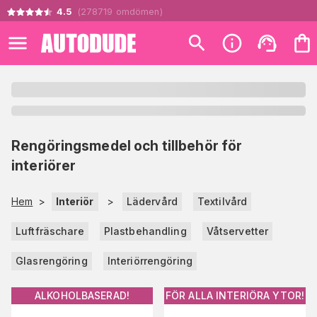
4.5
(
278719
omdömen
)
Rengöringsmedel och tillbehör för
interiörer
Hem
>
Interiör
>
Lädervård
Textilvård
Luftfräschare
Plastbehandling
Våtservetter
Glasrengöring
Interiörrengöring
ALKOHOLBASERAD!
FÖR ALLA INTERIÖRA YTOR!