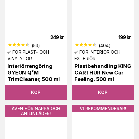
249
kr
199
kr
(
53
)
(
404
)
✅ FÖR PLAST- OCH
✅ FÖR INTERIÖR OCH
VINYLYTOR
EXTERIÖR
Interiörrengöring
Plastbehandling KING
GYEON Q²M
CARTHUR New Car
TrimCleaner, 500 ml
Feeling, 500 ml
KÖP
KÖP
ÄVEN FÖR NAPPA OCH
VI REKOMMENDERAR!
ANILINLÄDER!