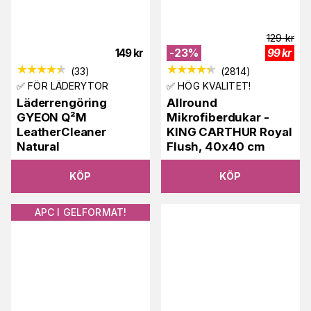
129
kr
149
kr
-
23
%
99
kr
(
33
)
(
2814
)
✅ FÖR LÄDERYTOR
✅ HÖG KVALITET!
Läderrengöring
Allround
GYEON Q²M
Mikrofiberdukar -
LeatherCleaner
KING CARTHUR Royal
Natural
Flush, 40x40 cm
KÖP
KÖP
APC I GELFORMAT!