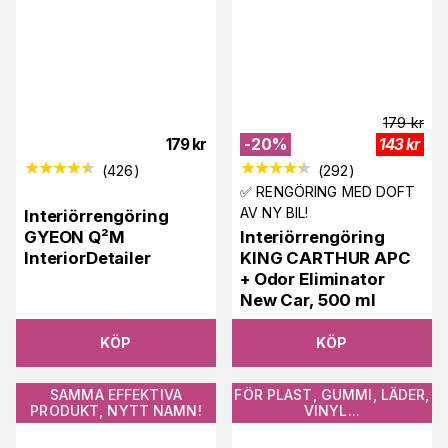
179
kr
179
kr
-
20
%
143
kr
(
426
)
(
292
)
✅ RENGÖRING MED DOFT
AV NY BIL!
Interiörrengöring
GYEON Q²M
Interiörrengöring
InteriorDetailer
KING CARTHUR APC
+ Odor Eliminator
New Car, 500 ml
KÖP
KÖP
SAMMA EFFEKTIVA
FÖR PLAST, GUMMI, LÄDER,
PRODUKT, NYTT NAMN!
VINYL...