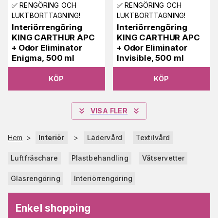
✅ RENGÖRING OCH
✅ RENGÖRING OCH
LUKTBORTTAGNING!
LUKTBORTTAGNING!
Interiörrengöring
Interiörrengöring
KING CARTHUR APC
KING CARTHUR APC
+ Odor Eliminator
+ Odor Eliminator
Enigma, 500 ml
Invisible, 500 ml
KÖP
KÖP
VISA FLER
Hem
>
Interiör
>
Lädervård
Textilvård
Luftfräschare
Plastbehandling
Våtservetter
Glasrengöring
Interiörrengöring
Enkel shopping