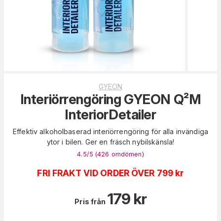
GYEON
Interiörrengöring GYEON Q²M
InteriorDetailer
Effektiv alkoholbaserad interiörrengöring för alla invändiga
ytor i bilen. Ger en fräsch nybilskänsla!
4.5
/5 (
426
omdömen
)
FRI FRAKT VID ORDER ÖVER 799 kr
179
kr
Pris från