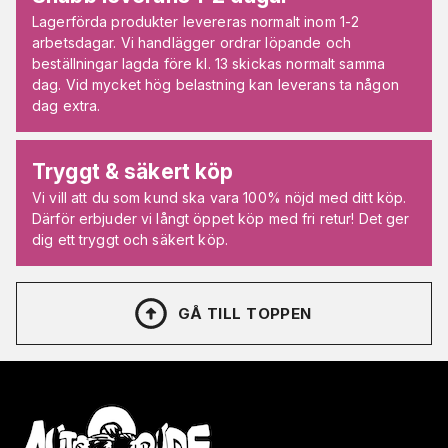
Lagerförda produkter levereras normalt inom 1-2
arbetsdagar. Vi handlägger ordrar löpande och
beställningar lagda före kl. 13 skickas normalt samma
dag. Vid mycket hög belastning kan leverans ta någon
dag extra.
Tryggt & säkert köp
Vi vill att du som kund ska vara 100% nöjd med ditt köp.
Därför erbjuder vi långt öppet köp med fri retur! Det ger
dig ett tryggt och säkert köp.
GÅ TILL TOPPEN