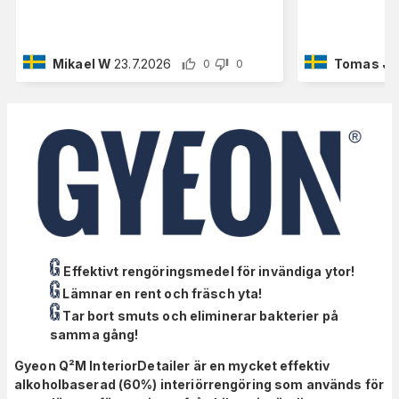
Mikael W
23.7.2026
Tomas J
0
0
Effektivt rengöringsmedel för invändiga ytor!
Lämnar en rent och fräsch yta!
Tar bort smuts och eliminerar bakterier på
samma gång!
Gyeon Q²M InteriorDetailer är en mycket effektiv
alkoholbaserad (60%) interiörrengöring som används för