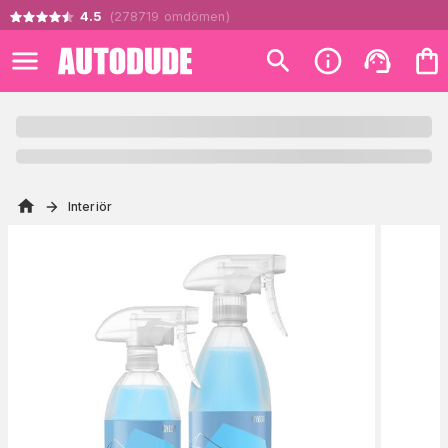
4.5
(
278719
omdömen
)
Interiör