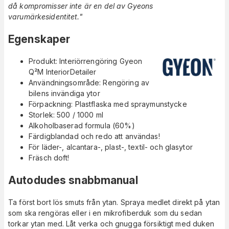
då kompromisser inte är en del av Gyeons
varumärkesidentitet."
Egenskaper
Produkt: Interiörrengöring Gyeon
Q²M InteriorDetailer
Användningsområde: Rengöring av
bilens invändiga ytor
Förpackning: Plastflaska med spraymunstycke
Storlek: 500 / 1000 ml
Alkoholbaserad formula (60%)
Färdigblandad och redo att användas!
För läder-, alcantara-, plast-, textil- och glasytor
Fräsch doft!
Autodudes snabbmanual
Ta först bort lös smuts från ytan. Spraya medlet direkt på ytan
som ska rengöras eller i en mikrofiberduk som du sedan
torkar ytan med. Låt verka och gnugga försiktigt med duken