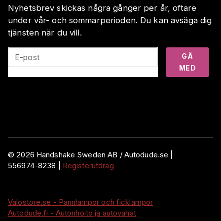
Nyhetsbrev skickas några gånger per år, oftare
under vår- och sommarperioden. Du kan avsäga dig
tjänsten när du vill.
GÅ
E-post
MED
©
2026
Handshake Sweden AB
/ Autodude.se |
556974-8238
|
Registerutdrag
Valostore.se - Pannlampor och ficklampor
Autodude.fi - Autonhoito ja autovahat