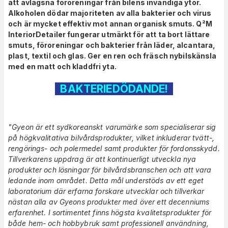
att avlägsna föroreningar från bilens invändiga ytor.
Alkoholen dödar majoriteten av alla bakterier och virus
och är mycket effektiv mot annan organisk smuts.
Q²M
InteriorDetailer f
ungerar utmärkt för att ta bort lättare
smuts, föroreningar och bakterier från läder, alcantara,
plast, textil och glas. Ger en ren och fräsch nybilskänsla
med en matt och kladdfri yta.
BAKTERIEDÖDANDE!
"Gyeon är ett sydkoreanskt varumärke som specialiserar sig
på högkvalitativa bilvårdsprodukter, vilket inkluderar tvätt-,
rengörings- och polermedel samt produkter för fordonsskydd.
Tillverkarens uppdrag är att kontinuerligt utveckla nya
produkter och lösningar för bilvårdsbranschen och att vara
ledande inom området. Detta mål understöds av ett eget
laboratorium där erfarna forskare utvecklar och tillverkar
nästan alla av Gyeons produkter med över ett decenniums
erfarenhet. I sortimentet finns högsta kvalitetsprodukter för
både hem- och hobbybruk samt professionell användning,