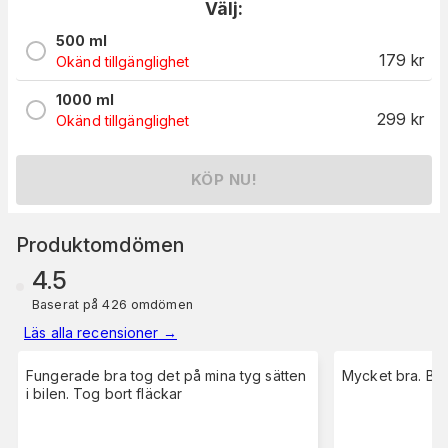
Välj:
500 ml
179
kr
Okänd tillgänglighet
1000 ml
299
kr
Okänd tillgänglighet
KÖP NU!
Produktomdömen
4.5
Baserat på 426 omdömen
Läs alla recensioner
→
Fungerade bra tog det på mina tyg sätten
Mycket bra. Blir 
i bilen. Tog bort fläckar