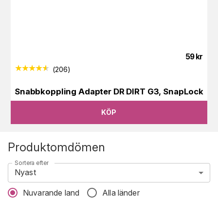
59
kr
(
206
)
Snabbkoppling Adapter DR DIRT G3, SnapLock
KÖP
Produktomdömen
Sortera efter
Nyast
Nuvarande land
Alla länder