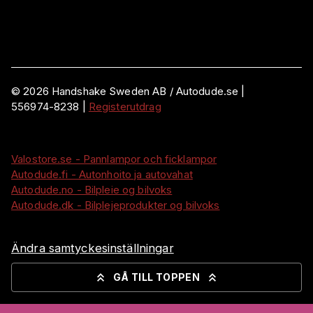
©
2026
Handshake Sweden AB
/ Autodude.se |
556974-8238
|
Registerutdrag
Valostore.se - Pannlampor och ficklampor
Autodude.fi - Autonhoito ja autovahat
Autodude.no - Bilpleie og bilvoks
Autodude.dk - Bilplejeprodukter og bilvoks
Ändra samtyckesinställningar
GÅ TILL TOPPEN