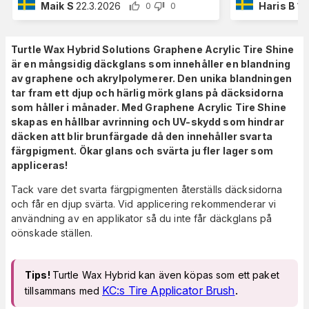
Maik S
22.3.2026
Haris B
17
0
0
Turtle Wax Hybrid Solutions Graphene Acrylic Tire Shine
är en mångsidig däckglans som innehåller en blandning
av graphene och akrylpolymerer. Den unika blandningen
tar fram ett djup och härlig mörk glans på däcksidorna
som håller i månader. Med Graphene Acrylic Tire Shine
skapas en hållbar avrinning och UV-skydd som hindrar
däcken att blir brunfärgade då den innehåller svarta
färgpigment. Ökar glans och svärta ju fler lager som
appliceras!
Tack vare det svarta färgpigmenten återställs däcksidorna
och får en djup svärta. Vid applicering rekommenderar vi
användning av en applikator så du inte får däckglans på
oönskade ställen.
Tips!
Turtle Wax Hybrid kan även köpas som ett paket
KC:s Tire Applicator Brush
.
tillsammans med