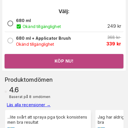
Välj:
680 ml
249
kr
Okänd tillgänglighet
368
kr
680 ml + Applicator Brush
339
kr
Okänd tillgänglighet
KÖP NU!
Produktomdömen
4.6
Baserat på 8 omdömen
Läs alla recensioner
→
...lite svårt att spraya pga tjock konsistens
Jag har aldrig h
men bra resultat
bra