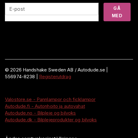
GÅ
E-post
MED
©
2026
Handshake Sweden AB
/ Autodude.se |
556974-8238
|
Registerutdrag
Valostore.se - Pannlampor och ficklampor
Autodude.fi - Autonhoito ja autovahat
Autodude.no - Bilpleie og bilvoks
Autodude.dk - Bilplejeprodukter og bilvoks