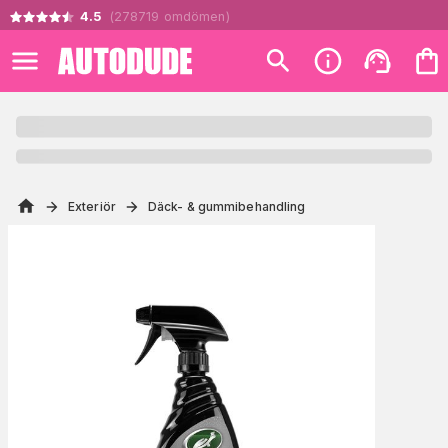
4.5
(
278719
omdömen
)
Exteriör
Däck- & gummibehandling