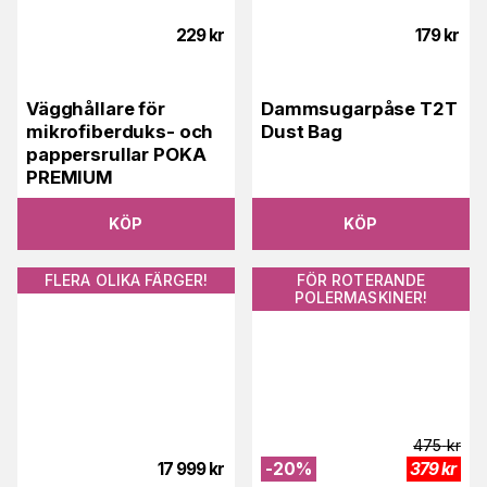
229
kr
179
kr
Vägghållare för
Dammsugarpåse T2T
mikrofiberduks- och
Dust Bag
pappersrullar POKA
PREMIUM
KÖP
KÖP
FLERA OLIKA FÄRGER!
FÖR ROTERANDE
POLERMASKINER!
475
kr
17 999
kr
-
20
%
379
kr