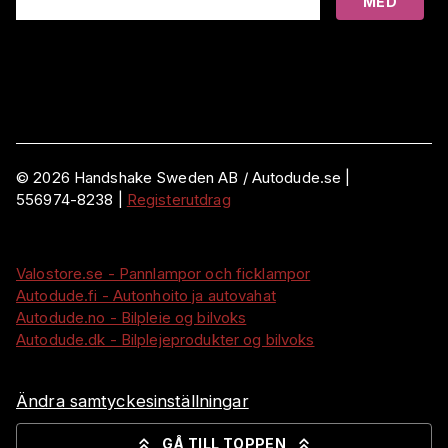
MED
©
2026
Handshake Sweden AB
/ Autodude.se |
556974-8238
|
Registerutdrag
Valostore.se - Pannlampor och ficklampor
Autodude.fi - Autonhoito ja autovahat
Autodude.no - Bilpleie og bilvoks
Autodude.dk - Bilplejeprodukter og bilvoks
Ändra samtyckesinställningar
GÅ TILL TOPPEN