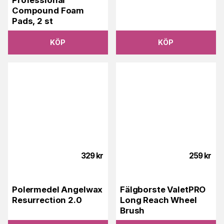
Professional
Compound Foam
Pads, 2 st
KÖP
KÖP
329
kr
259
kr
Polermedel Angelwax
Fälgborste ValetPRO
Resurrection 2.0
Long Reach Wheel
Brush