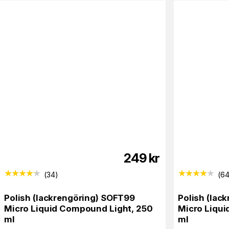
249
kr
(
34
)
(
6
Polish (lackrengöring) SOFT99
Polish (lac
Micro Liquid Compound Light, 250
Micro Liqu
ml
ml