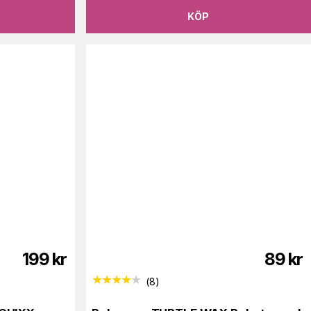
KÖP
199
kr
89
kr
(
8
)