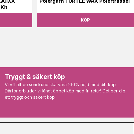
 QUIXX
Polergarn TURTLE WAX Polertrassel
Kit
KÖP
Tryggt & säkert köp
Vi vill att du som kund ska vara 100% nöjd med ditt köp.
Därför erbjuder vi långt öppet köp med fri retur! Det ger dig
ett tryggt och säkert köp.