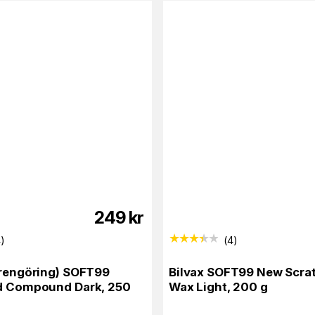
249
kr
4
)
(
4
)
krengöring) SOFT99
Bilvax SOFT99 New Scrat
id Compound Dark, 250
Wax Light, 200 g