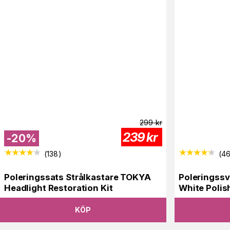
299
kr
239
kr
-
20
%
(
138
)
(
4
Poleringssats Strålkastare TOKYA
Poleringss
Headlight Restoration Kit
White Polis
KÖP