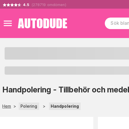
4.5
(
278719
omdömen
)
Handpolering - Tillbehör och mede
Hem
>
Polering
>
Handpolering