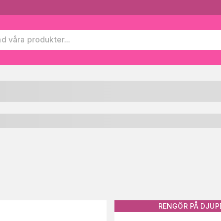
l
RENGÖR PÅ DJUP