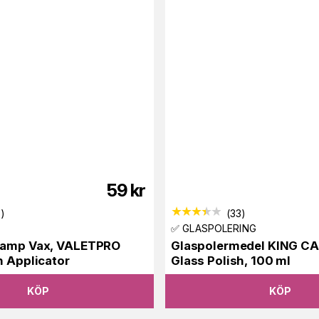
59
kr
6
)
(
33
)
✅ GLASPOLERING
vamp Vax, VALETPRO
Glaspolermedel KING C
h Applicator
Glass Polish, 100 ml
KÖP
KÖP