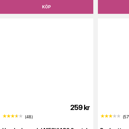
KÖP
259
kr
(
48
)
(
5