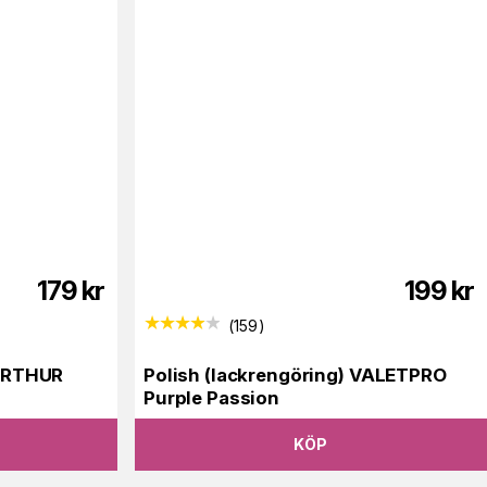
179
kr
199
kr
(
159
)
ARTHUR
Polish (lackrengöring) VALETPRO
Purple Passion
KÖP