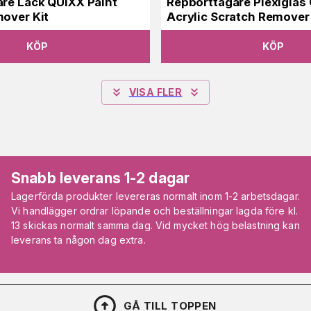
re Lack QUIXX Paint
Repborttagare Plexiglas
over Kit
Acrylic Scratch Remover 
KÖP
KÖP
VISA FLER
Snabb leverans 1-2 dagar
Lagerförda produkter levereras normalt inom 1-2 arbetsdagar.
Vi handlägger ordrar löpande och beställningar lagda före kl.
13 skickas normalt samma dag. Vid mycket hög belastning kan
leverans ta någon dag extra.
GÅ TILL TOPPEN