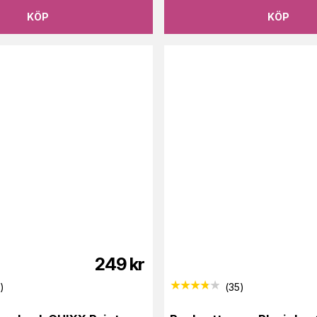
KÖP
KÖP
249
kr
7
)
(
35
)