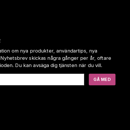
R
mation om nya produkter, användartips, nya
 Nyhetsbrev skickas några gånger per år, oftare
den. Du kan avsäga dig tjänsten när du vill.
GÅ MED