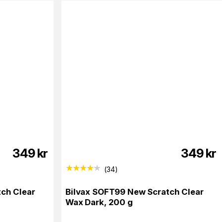
349
kr
349
kr
(
34
)
ch Clear
Bilvax SOFT99 New Scratch Clear
Wax Dark, 200 g