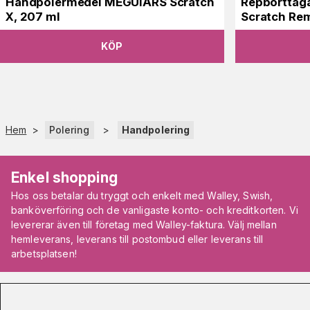
Handpolermedel MEGUIARS Scratch
Repborttaga
X, 207 ml
Scratch Rem
KÖP
Hem
>
Polering
>
Handpolering
Enkel shopping
Hos oss betalar du tryggt och enkelt med Walley, Swish,
banköverföring och de vanligaste konto- och kreditkorten. Vi
levererar även till företag med Walley-faktura. Välj mellan
hemleverans, leverans till postombud eller leverans till
arbetsplatsen!