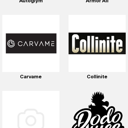
Autoglym
Armor All
Carvame
Collinite