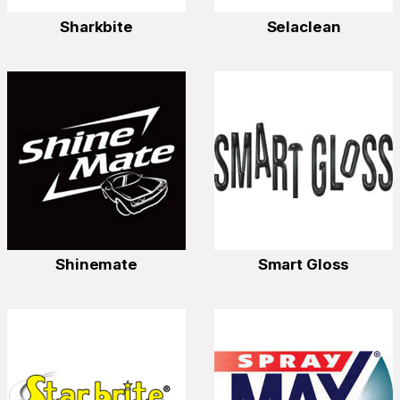
Sharkbite
Selaclean
Shinemate
Smart Gloss