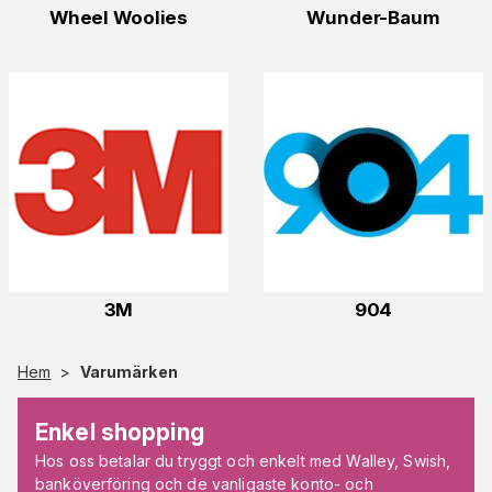
Wheel Woolies
Wunder-Baum
3M
904
Hem
>
Varumärken
Enkel shopping
Hos oss betalar du tryggt och enkelt med Walley, Swish,
banköverföring och de vanligaste konto- och