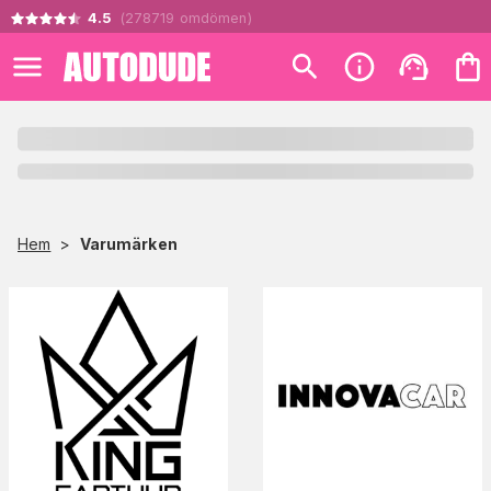
4.5
(
278719
omdömen
)
Hem
>
Varumärken