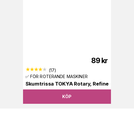
89
kr
(
17
)
✅ FÖR ROTERANDE MASKINER
Skumtrissa TOKYA Rotary, Refine
KÖP