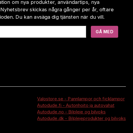
mation om nya produkter, användartips, nya
 Nyhetsbrev skickas några gånger per år, oftare
den. Du kan avsäga dig tjänsten när du vill.
GÅ MED
Valostore.se - Pannlampor och ficklampor
Autodude.fi - Autonhoito ja autovahat
Autodude.no - Bilpleie og bilvoks
Autodude.dk - Bilplejeprodukter og bilvoks