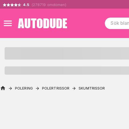
4.5
(
278719
omdömen
)
POLERING
POLERTRISSOR
SKUMTRISSOR