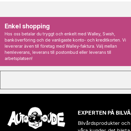
Enkel shopping
Hos oss betalar du tryggt och enkelt med Walley, Swish,
banköverföring och de vanligaste konto- och kreditkorten. Vi
levererar även till företag med Walley-faktura. Välj mellan
hemleverans, leverans till postombud eller leverans till
arbetsplatsen!
EXPERTEN PÅ BIL
Bilvårdsprodukter och 
våra kunder det bästa 