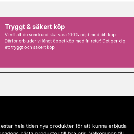
Tryggt & säkert köp
Vi vill att du som kund ska vara 100% nöjd med ditt köp.
Därför erbjuder vi långt öppet köp med fri retur! Det ger dig
ett tryggt och säkert köp.
 testar hela tiden nya produkter för att kunna erbjuda
adens bästa produkter till bra pris. Välkommen till