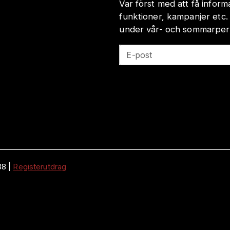
Var först med att få infor
funktioner, kampanjer etc.
under vår- och sommarperio
E-post
38
|
Registerutdrag