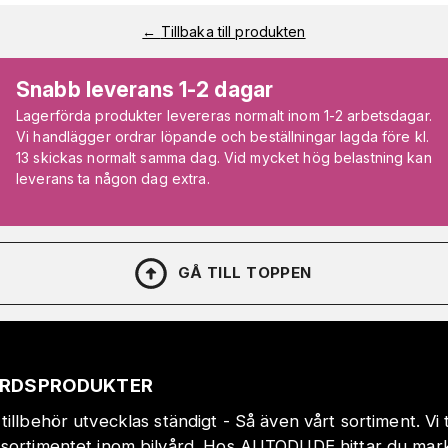
←
Tillbaka till produkten
Snabb leverans 1-2 dagar
Lagerförda produkter levereras normalt inom 1-2 arbetsdagar.
Vi handlägger ordrar löpande och beställningar lagda före kl.
13 skickas normalt samma dag. Vid mycket hög belastning kan
leverans ta någon dag extra.
GÅ TILL TOPPEN
VÅRDSPRODUKTER
tillbehör utvecklas ständigt - Så även vårt sortiment. Vi
sortimentet inom bilvård. Hos AUTODUDE hittar du markn