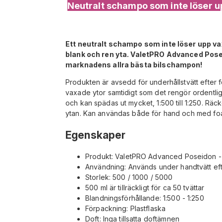
Neutralt schampo som inte löser up
Ett neutralt schampo som inte löser upp vax
blank och ren yta. ValetPRO Advanced Posei
marknadens allra bästa bilschampon!
Produkten är avsedd för underhållstvätt efter f
vaxade ytor samtidigt som det rengör ordentlig
och kan spädas ut mycket, 1:500 till 1:250. Räc
ytan. Kan användas både för hand och med fo
Egenskaper
Produkt: ValetPRO Advanced Poseidon -
Användning: Används under handtvätt eft
Storlek: 500 / 1000 / 5000
500 ml är tillräckligt för ca 50 tvättar
Blandningsförhållande: 1:500 - 1:250
Förpackning: Plastflaska
Doft: Inga tillsatta doftämnen