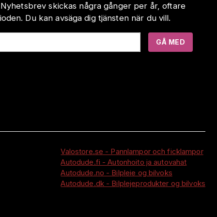
 Nyhetsbrev skickas några gånger per år, oftare
den. Du kan avsäga dig tjänsten när du vill.
GÅ MED
Valostore.se - Pannlampor och ficklampor
Autodude.fi - Autonhoito ja autovahat
Autodude.no - Bilpleie og bilvoks
Autodude.dk - Bilplejeprodukter og bilvoks