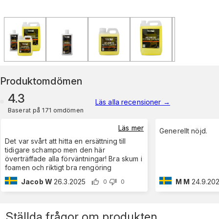
Produktomdömen
4.3
Läs alla recensioner
→
Baserat på 171 omdömen
Läs mer
Generellt nöjd.
Det var svårt att hitta en ersättning till
tidigare schampo men den här
överträffade alla förväntningar! Bra skum i
foamen och riktigt bra rengöring
Jacob W
26.3.2025
M M
24.9.20
0
0
Ställda frågor om produkten