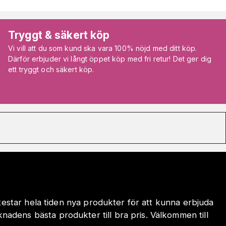
Tryggt & säkert köp
Vi vill att du som kund ska vara 100% nöjd med ditt köp.
Därför erbjuder vi långt öppet köp med fri retur! Det ger dig
ett tryggt och säkert köp.
 testar hela tiden nya produkter för att kunna erbjuda
adens bästa produkter till bra pris. Välkommen till