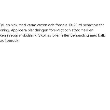
Fyll en hink med varmt vatten och fördela 10-20 ml schampo för
landning. Applicera blandningen försiktigt och stryk med en
en i separat sköljhink. Skölj av bilen efter behandling med kallt
krofiberduk.