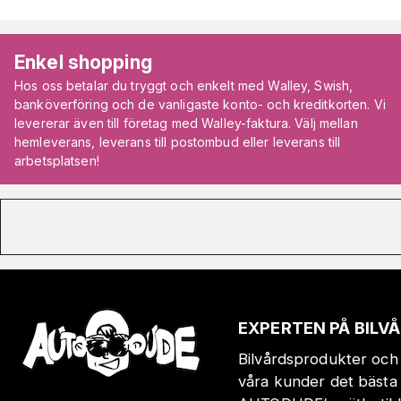
Enkel shopping
Hos oss betalar du tryggt och enkelt med Walley, Swish,
banköverföring och de vanligaste konto- och kreditkorten. Vi
levererar även till företag med Walley-faktura. Välj mellan
hemleverans, leverans till postombud eller leverans till
arbetsplatsen!
EXPERTEN PÅ BIL
Bilvårdsprodukter och 
våra kunder det bästa 