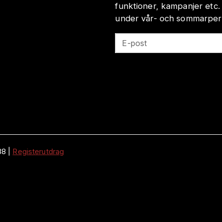
funktioner, kampanjer etc.
under vår- och sommarperio
E-post
38
|
Registerutdrag