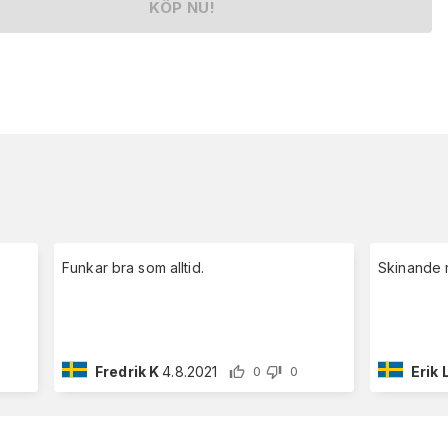
KÖP NU!
Funkar bra som alltid.
Skinande 
Fredrik K
4.8.2021
Erik 
0
0