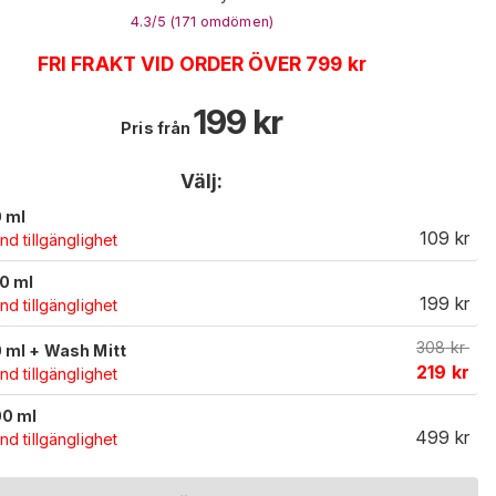
4.3
/5 (
171
omdömen
)
FRI FRAKT VID ORDER ÖVER 799 kr
199
kr
Pris från
Välj:
 ml
109
kr
d tillgänglighet
0 ml
199
kr
d tillgänglighet
308
kr
 ml + Wash Mitt
219
kr
d tillgänglighet
0 ml
499
kr
d tillgänglighet