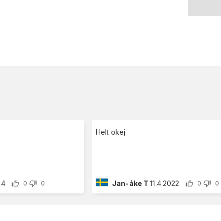
Helt okej
24
Jan-åke T
11.4.2022
0
0
0
0