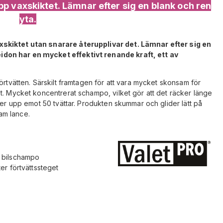
p vaxskiktet. Lämnar efter sig en blank och ren
yta.
skiktet utan snarare återupplivar det. Lämnar efter sig en
don har en mycket effektivt renande kraft, ett av
örtvätten. Särskilt framtagen för att vara mycket skonsam för
t. Mycket koncentrerat schampo, vilket gör att det räcker länge
ker upp emot 50 tvättar. Produkten skummar och glider lätt på
am lance.
 bilschampo
er förtvättssteget