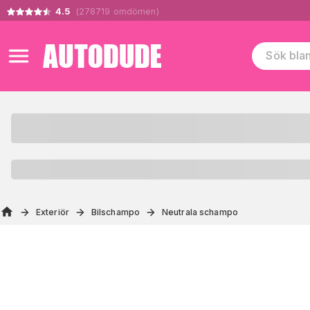
4.5
(
278719
omdömen
)
Exteriör
Bilschampo
Neutrala schampo