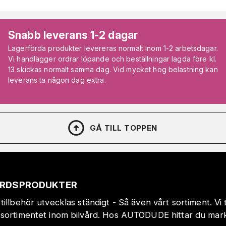
Snabb leverans 1-2 dagar
Lagerförda produkter levereras normalt inom 1-2 arbetsdagar.
Vi handlägger ordrar löpande och beställningar lagda före kl.
13 skickas normalt samma dag. Vid mycket hög belastning kan
leverans ta någon dag extra.
GÅ TILL TOPPEN
VÅRDSPRODUKTER
tillbehör utvecklas ständigt - Så även vårt sortiment. Vi
sortimentet inom bilvård. Hos AUTODUDE hittar du markn