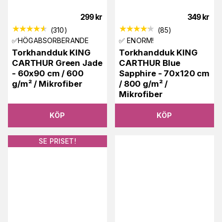
299
kr
349
kr
(
310
)
(
85
)
✅HÖGABSORBERANDE
✅ ENORM!
Torkhandduk KING
Torkhandduk KING
CARTHUR Green Jade
CARTHUR Blue
- 60x90 cm / 600
Sapphire - 70x120 cm
g/m² / Mikrofiber
/ 800 g/m² /
Mikrofiber
KÖP
KÖP
SE PRISET!