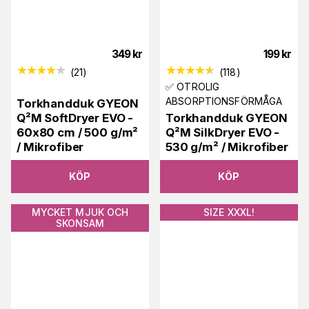
349
kr
199
kr
(
21
)
(
118
)
✅ OTROLIG
ABSORPTIONSFÖRMÅGA
Torkhandduk GYEON
Q²M SoftDryer EVO -
Torkhandduk GYEON
60x80 cm / 500 g/m²
Q²M SilkDryer EVO -
/ Mikrofiber
530 g/m² / Mikrofiber
KÖP
KÖP
MYCKET MJUK OCH
SIZE XXXL!
SKONSAM