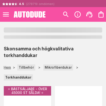
4.5
(
278719
omdömen
)
Skonsamma och högkvalitativa
torkhanddukar
Hem
>
Tillbehör
>
Mikrofiberdukar
>
Torkhanddukar
⭐️ BÄSTSÄLJARE - ÖVER
45000 ST SÅLDA! ⭐️