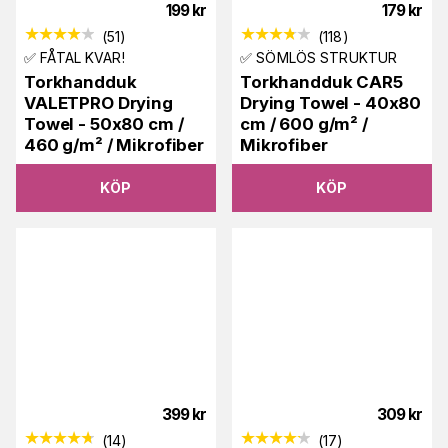
199
kr
179
kr
(
51
)
(
118
)
✅ FÅTAL KVAR!
✅ SÖMLÖS STRUKTUR
Torkhandduk
Torkhandduk CAR5
VALETPRO Drying
Drying Towel - 40x80
Towel - 50x80 cm /
cm / 600 g/m² /
460 g/m² / Mikrofiber
Mikrofiber
KÖP
KÖP
399
kr
309
kr
(
14
)
(
17
)