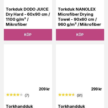
Torkduk DODO JUICE
Torkduk NANOLEX
Dry Hard - 60x90 cm /
Microfiber Drying
1100 g/m² /
Towel - 90x60 cm /
Mikrofiber
960 g/m² / Mikrofiber
KÖP
KÖP
209
kr
299
kr
(
7
)
(
91
)
Torkhandduk
Torkhandduk