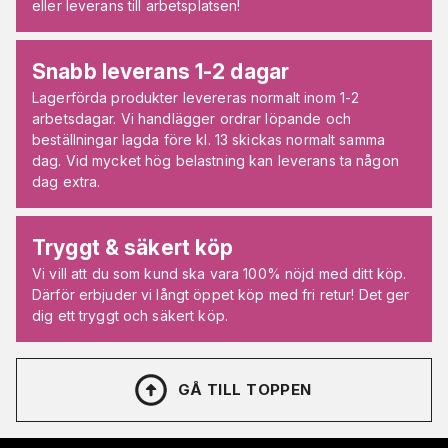
eller leverans till arbetsplatsen!
Snabb leverans 1-2 dagar
Lagerförda produkter levereras normalt inom 1-2
arbetsdagar. Vi handlägger ordrar löpande och
beställningar lagda före kl. 13 skickas normalt samma
dag. Vid mycket hög belastning kan leverans ta någon
dag extra.
Tryggt & säkert köp
Vi vill att du som kund ska vara 100% nöjd med ditt köp.
Därför erbjuder vi långt öppet köp med fri retur! Det ger
dig ett tryggt och säkert köp.
GÅ TILL TOPPEN