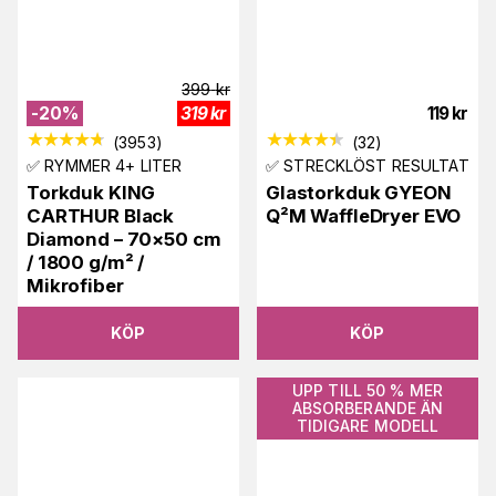
399
kr
-
20
%
319
kr
119
kr
(
3953
)
(
32
)
✅ RYMMER 4+ LITER
✅ STRECKLÖST RESULTAT
Torkduk KING
Glastorkduk GYEON
CARTHUR Black
Q²M WaffleDryer EVO
Diamond – 70×50 cm
/ 1800 g/m² /
Mikrofiber
KÖP
KÖP
UPP TILL 50 % MER
ABSORBERANDE ÄN
TIDIGARE MODELL