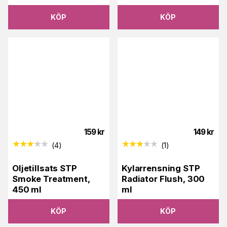
KÖP
KÖP
159
kr
149
kr
(
4
)
(
1
)
Oljetillsats STP
Kylarrensning STP
Smoke Treatment,
Radiator Flush, 300
450 ml
ml
KÖP
KÖP