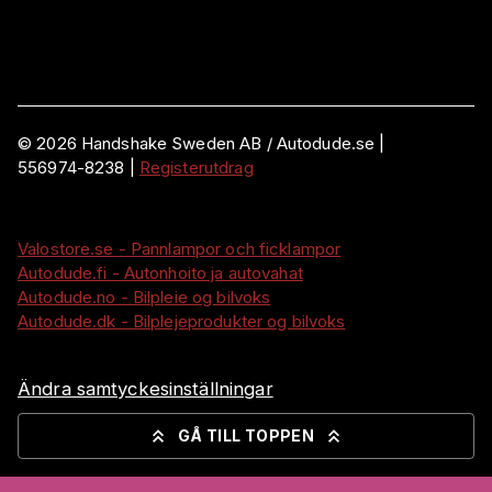
©
2026
Handshake Sweden AB
/ Autodude.se |
556974-8238
|
Registerutdrag
Valostore.se - Pannlampor och ficklampor
Autodude.fi - Autonhoito ja autovahat
Autodude.no - Bilpleie og bilvoks
Autodude.dk - Bilplejeprodukter og bilvoks
Ändra samtyckesinställningar
GÅ TILL TOPPEN