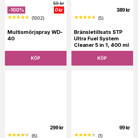
59
kr
-
100
%
0
kr
389
kr
(
1002
)
(
5
)
Multismörjspray WD-
Bränsletillsats STP
40
Ultra Fuel System
Cleaner 5 in 1, 400 ml
KÖP
KÖP
299
kr
99
kr
(
6
)
(
1
)