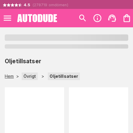
4.5
(
278719
omdömen
)
Oljetillsatser
Hem
>
Övrigt
>
Oljetillsatser